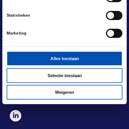
Statistieken
Marketing
BEZOEKADRES
Laan van Nieuw Oost-Indië 131-133
2593 BM Den Haag
Alles toestaan
POSTADRES
Selectie toestaan
Laan van Nieuw Oost-Indië 133 M
2593 BM Den Haag
Weigeren
+31 (0) 70 833 1333
info@hollandbio.nl