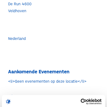
De Run 4600
Healt
Innov
Veldhoven
Camp
Audit
Maxi
Medi
Cent
De
Nederland
Run
4600
-
Veldho
Evenem
Aankomende Evenementen
<li>Geen evenementen op deze locatie</li>
/