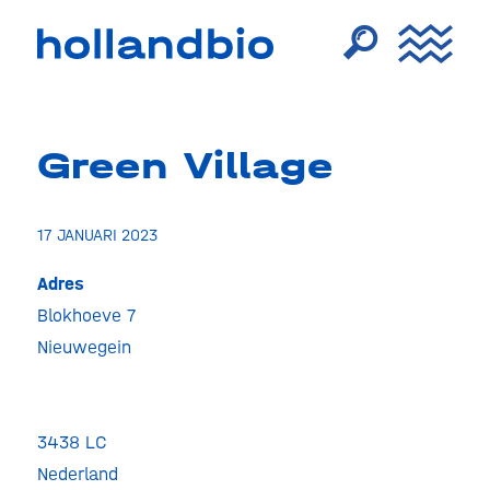
Green Village
17 JANUARI 2023
Adres
Blokhoeve 7
Green
Villag
Nieuwegein
Blokho
7
-
Nieuwe
3438 LC
Evenem
Nederland