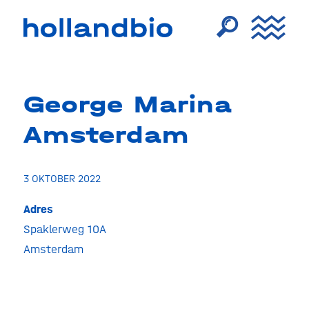
George Marina
Amsterdam
3 OKTOBER 2022
Adres
Spaklerweg 10A
Geor
Marin
Amsterdam
Amst
Spakl
10A
-