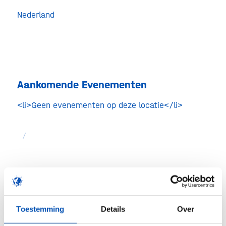
Amste
Nederland
Evenem
Aankomende Evenementen
<li>Geen evenementen op deze locatie</li>
/
Deel dit stuk
Toestemming
Details
Over