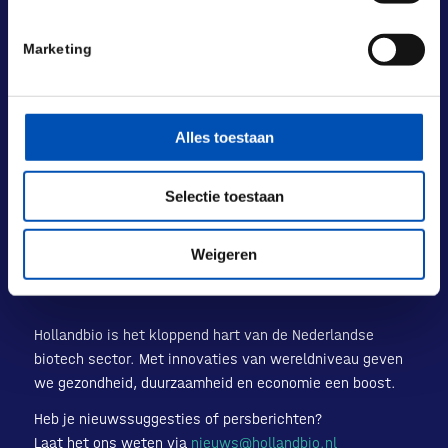
BEZOEKADRES
Laan van Nieuw Oost-Indië 131-133
Marketing
2593 BM Den Haag
POSTADRES
Laan van Nieuw Oost-Indië 133 M
Alles toestaan
2593 BM Den Haag
+31 (0) 70 833 1333
Selectie toestaan
info@hollandbio.nl
Weigeren
Hollandbio is het kloppend hart van de Nederlandse
biotech sector. Met innovaties van wereldniveau geven
we gezondheid, duurzaamheid en economie een boost.
Heb je nieuwssuggesties of persberichten?
Laat het ons weten via
nieuws@hollandbio.nl