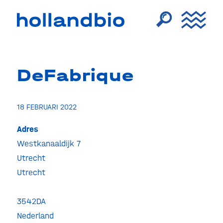
DeFabrique
18 FEBRUARI 2022
Adres
Westkanaaldijk 7
DeFab
Utrecht
Westka
Utrecht
7
-
Utrech
Evenem
3542DA
Nederland