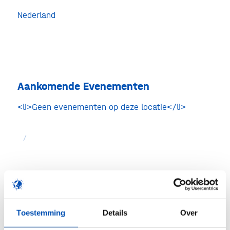
Rotter
Nederland
Evenem
Aankomende Evenementen
<li>Geen evenementen op deze locatie</li>
/
Deel dit stuk
Toestemming
Details
Over