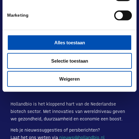
BEZOEKADRES
Laan van Nieuw Oost-Indië 131-133
Marketing
2593 BM Den Haag
POSTADRES
Laan van Nieuw Oost-Indië 133 M
Alles toestaan
2593 BM Den Haag
+31 (0) 70 833 1333
Selectie toestaan
info@hollandbio.nl
Weigeren
Hollandbio is het kloppend hart van de Nederlandse
biotech sector. Met innovaties van wereldniveau geven
we gezondheid, duurzaamheid en economie een boost.
Heb je nieuwssuggesties of persberichten?
Laat het ons weten via
nieuws@hollandbio.nl