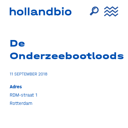
De
Onderzeebootloods
11 SEPTEMBER 2018
Adres
RDM-straat 1
De
Onder
Rotterdam
RDM-
straat
1
-