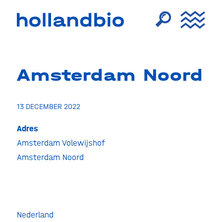
Amsterdam Noord
13 DECEMBER 2022
Adres
Amsterdam Volewijshof
Amst
Noor
Amsterdam Noord
Amste
Volewij
-
Amste
Noord
Nederland
Evenem