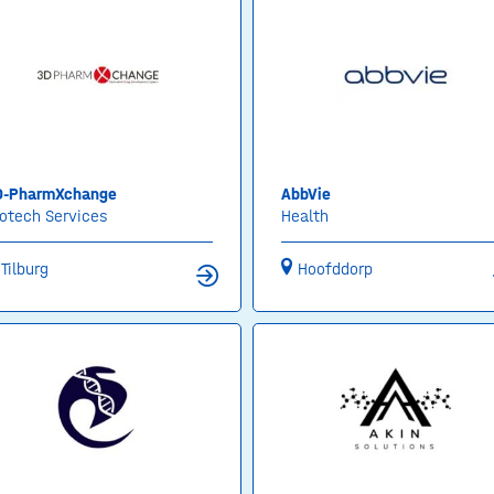
D-PharmXchange
AbbVie
otech Services
Health
Tilburg
Hoofddorp