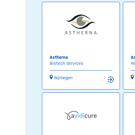
Astherna
A
Biotech Services
H
Nijmegen