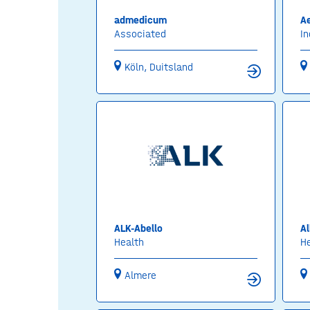
admedicum
A
Associated
In
Köln, Duitsland
ALK-Abello
Al
Health
H
Almere