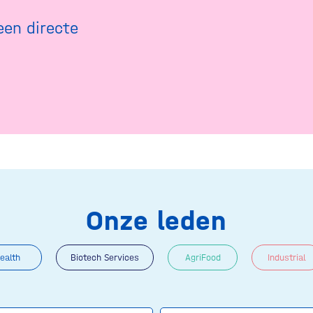
een directe
Onze leden
ealth
Biotech Services
AgriFood
Industrial