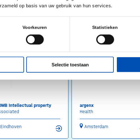
erzameld op basis van uw gebruik van hun services.
msterdam Neuroscience
anacura
ssociated
Biotech Services
Voorkeuren
Statistieken
Amsterdam
Evergem
Selectie toestaan
MB Intellectual property
argenx
ssociated
Health
Eindhoven
Amsterdam