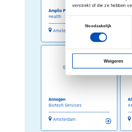
verstrekt of die ze hebben v
Amplio Pharma
A
Health
A
Toestemmingsselectie
Noodzakelijk
Amsterdam
Weigeren
Annogen
AO
Biotech Services
A
Amsterdam