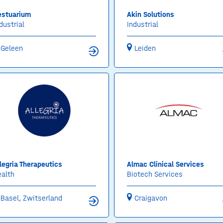
estuarium
Akin Solutions
dustrial
Industrial
Geleen
Leiden
legria Therapeutics
Almac Clinical Services
ealth
Biotech Services
Basel, Zwitserland
Craigavon