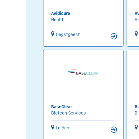
Avidicure
AV
Health
H
Oegstgeest
BaseClear
B
Biotech Services
Bi
Leiden