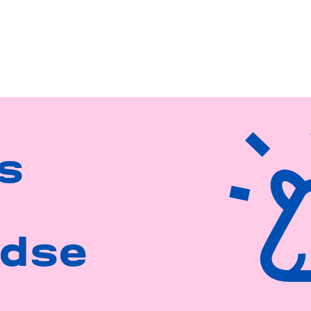
s
ndse