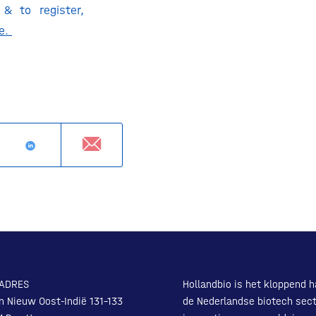
 & to register,
te.
ADRES
Hollandbio is het kloppend h
n Nieuw Oost-Indië 131-133
de Nederlandse biotech sect