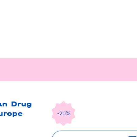
an Drug
urope
-20%