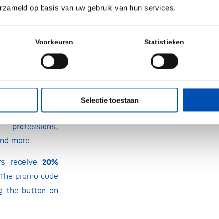
erzameld op basis van uw gebruik van hun services.
t the industry’s
als, including
Voorkeuren
Statistieken
 therapy, rare
/personalised
orders, patient
ngagement,
Selectie toestaan
Ps, investors,
 professions,
and more.
rs receive
20%
The promo code
g the button on