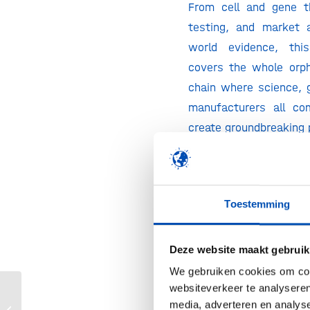
From cell and gene t
testing, and market 
world evidence, thi
covers the whole orp
chain where science,
manufacturers all co
create groundbreaking 
Join over 2,000 at
insights from 250+ in
and connect with over
Toestemming
as we bring together
the entire orphan drug 
Deze website maakt gebruik
will be discussions o
We gebruiken cookies om cont
from regulatory affair
websiteverkeer te analyseren
global pricing and cu
media, adverteren en analys
Bio:cap – Life Science & AI Investival