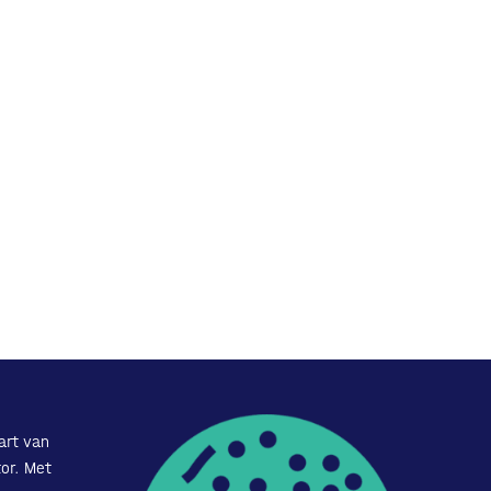
art van
or. Met