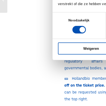
therapies.
verstrekt of die ze hebben v
The attendees represen
Toestemmingsselectie
most senior individu
Noodzakelijk
leaders in R&D, gene
diseases, precision
medicine, genetic dis
advocacy and e
Weigeren
associations in ATM
regulatory affairs
governmental bodies, 
🎫 Hollandbio membe
off on the ticket price.
can be requested usin
the top right.