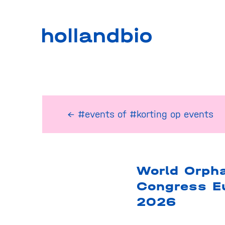
← #events
of
#korting op events
World Orph
Congress E
2026