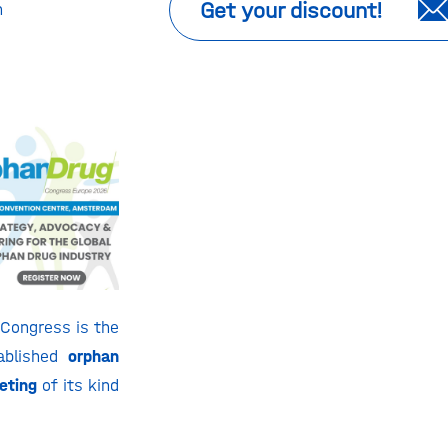
Get your discount!
n
Congress is the
ablished
orphan
eeting
of its kind