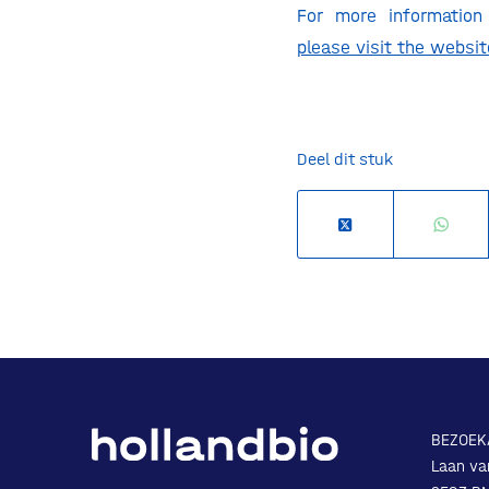
For more information
please visit the websi
Deel dit stuk
BEZOEK
Laan va