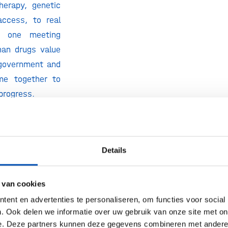
herapy, genetic
access, to real
s one meeting
han drugs value
 government and
me together to
progress.
tendees, gain
dustry leaders,
 130 exhibitors
Details
 experts across
lifecycle. There
 van cookies
n areas ranging
ent en advertenties te personaliseren, om functies voor social
s and policy to
. Ook delen we informatie over uw gebruik van onze site met on
tting-edge gene
e. Deze partners kunnen deze gegevens combineren met andere i