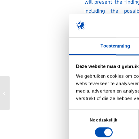
will present the findin
including the possi
procurement practice
medicines, securi
competition, pro
Toestemming
environment and sup
preparedness. In 
presentation will cover
Deze website maakt gebruik
best practices for op
We gebruiken cookies om cont
procurement of medic
websiteverkeer te analyseren
Innovatie door de bril van de
media, adverteren en analys
The event will allow
zorgverzekeraar
verstrekt of die ze hebben v
with invited expe
stakeholder au
Toestemmingsselectie
pharmaceutical procur
Noodzakelijk
in Europe.