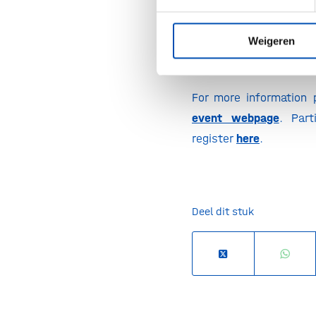
Location:
online
Date:
7 February 2023
Weigeren
Time:
10h00 – 12h30 C
For more information p
event webpage
. Part
register
here
.
Deel dit stuk