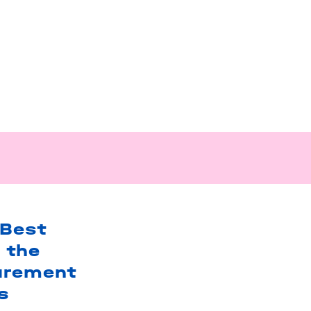
 Best
 the
urement
s