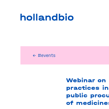
← #events
Webinar on
practices in
public proc
of medicine