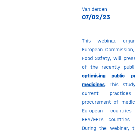
Van derden
07/02/23
This webinar, org
European Commission,
Food Safety, will pres
of the recently publ
optimising public p
medicines
. This stud
current practice
procurement of medic
European countrie
EEA/EFTA countries
During the webinar, 