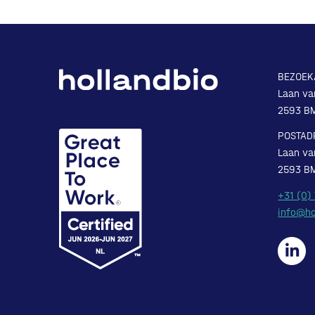
BEZOEK
Laan va
2593 B
POSTAD
Laan va
2593 B
+31 (0)
info@ho