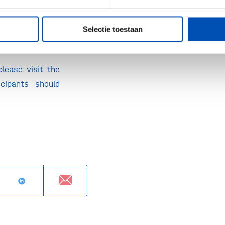
Selectie toestaan
ET
lease visit the
icipants should