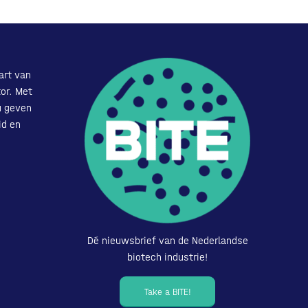
art van
or. Met
u geven
id en
Dé nieuwsbrief van de Nederlandse
biotech industrie!
Take a BITE!