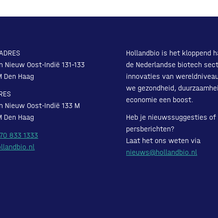
ADRES
Hollandbio is het kloppend h
n Nieuw Oost-Indië 131-133
de Nederlandse biotech sect
M Den Haag
innovaties van wereldnivea
we gezondheid, duurzaamhe
RES
economie een boost.
n Nieuw Oost-Indië 133 M
M Den Haag
Heb je nieuwssuggesties of
persberichten?
 70 833 1333
Laat het ons weten via
llandbio.nl
nieuws@hollandbio.nl