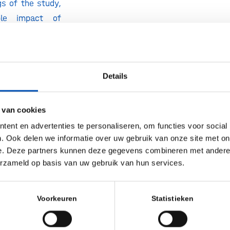
gs of the study,
ble impact of
s on access to
ty of supply,
tecting the
Details
porting crisis
addition, the
 the potential of
 van cookies
timising public
ent en advertenties te personaliseren, om functies voor social
ines in Europe.
. Ook delen we informatie over uw gebruik van onze site met on
e. Deze partners kunnen deze gegevens combineren met andere i
 for discussion
erzameld op basis van uw gebruik van hun services.
rts and wider
diences on
ement practices
Voorkeuren
Statistieken