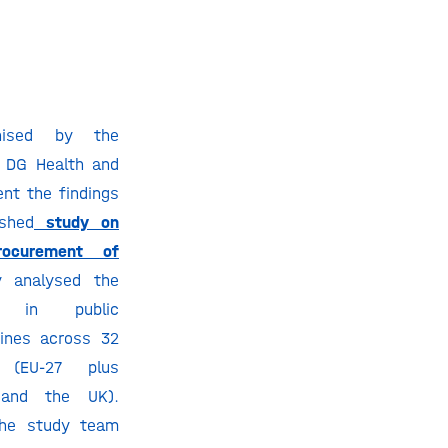
anised by the
 DG Health and
ent the findings
ished
s
tudy on
rocurement of
y analysed the
s in public
ines across 32
s (EU-27 plus
 and the UK).
the study team