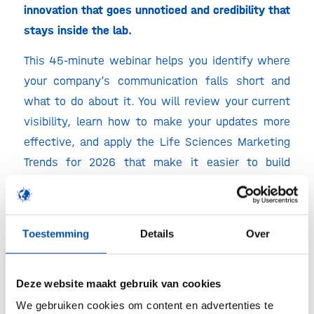
innovation that goes unnoticed and credibility that
stays inside the lab.
This 45-minute webinar helps you identify where
your company’s communication falls short and
what to do about it. You will review your current
visibility, learn how to make your updates more
effective, and apply the Life Sciences Marketing
Trends for 2026 that make it easier to build
recognition and trust.
You will use JPP’s practical framework to audit
your own channels and materials so you know
Toestemming
Details
Over
exactly where to improve before your next
fundraising or partnering round.
Deze website maakt gebruik van cookies
Where
? Online
We gebruiken cookies om content en advertenties te