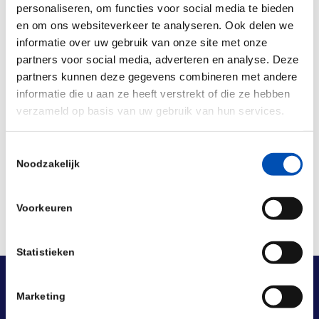
personaliseren, om functies voor social media te bieden
When
? December 11, 16.00 – 16.45 CET
en om ons websiteverkeer te analyseren. Ook delen we
For more information & registration, please
visit
informatie over uw gebruik van onze site met onze
partners voor social media, adverteren en analyse. Deze
the website.
partners kunnen deze gegevens combineren met andere
informatie die u aan ze heeft verstrekt of die ze hebben
verzameld op basis van uw gebruik van hun services.
Deel dit stuk
Toestemmingsselectie
Noodzakelijk
Voorkeuren
Statistieken
Marketing