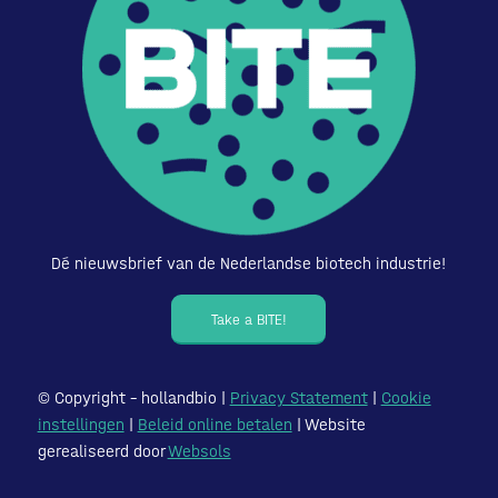
Dé nieuwsbrief van de Nederlandse biotech industrie!
Take a BITE!
© Copyright – hollandbio |
Privacy Statement
|
Cookie
instellingen
|
Beleid online betalen
| Website
gerealiseerd door
Websols