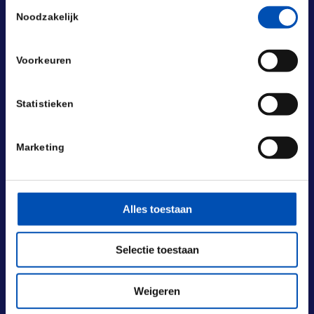
Toestemmingsselectie
Noodzakelijk
Voorkeuren
Statistieken
Marketing
Alles toestaan
BEZOEKADRES
Selectie toestaan
Laan van Nieuw Oost-Indië 131-133
2593 BM Den Haag
Weigeren
POSTADRES