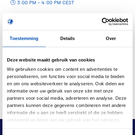
🕓 3:00 PM – 4:00 PM CEST
📍 Online
For more information andf registration, please
visit the
event webpage
.
Toestemming
Details
Over
Deze website maakt gebruik van cookies
Deel dit stuk
We gebruiken cookies om content en advertenties te
personaliseren, om functies voor social media te bieden
en om ons websiteverkeer te analyseren. Ook delen we
informatie over uw gebruik van onze site met onze
partners voor social media, adverteren en analyse. Deze
partners kunnen deze gegevens combineren met andere
informatie die u aan ze heeft verstrekt of die ze hebben
verzameld op basis van uw gebruik van hun services.