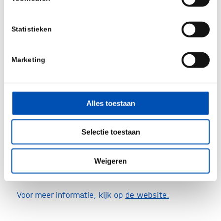
opzetten van de eerste pensioenregeling
tegenaan lopen. Onder leiding van Jannie
Statistieken
Benedictus gaan Alwin Snel en Rosa d’Adelhart
Toorop hierover met elkaar in gesprek.
Marketing
Tijdens het webinar is er volop ruimte om vragen
te stellen.
Dit webinar is vooral bedoeld voor directeuren,
Alles toestaan
HR-verantwoordelijken en financieel managers
van mkb-ondernemingen die nog geen
Selectie toestaan
pensioenregeling hebben. Ook andere
geïnteresseerden zijn van harte welkom om dit
Weigeren
webinar bij te wonen.
Voor meer informatie, kijk op
de website.