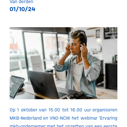
Van derden
01/10/24
Op 1 oktober van 15.00 tot 16.00 uur organiseren
MKB-Nederland en VNO-NCW het webinar ‘Ervaring
mkb-ondernemer met het opzetten van een eerste