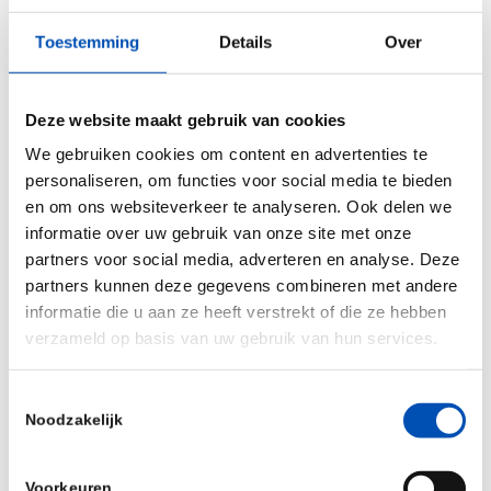
voor je bedrijf op?
– Hoe bepaal je wat voor pensioenregeling past bij
Toestemming
Details
Over
jouw personeelsbestand?
– Hoe bepaal je hoeveel de pensioenregeling mag
Deze website maakt gebruik van cookies
kosten?
We gebruiken cookies om content en advertenties te
– Waarom is het fiscaal interessant om
personaliseren, om functies voor social media te bieden
en om ons websiteverkeer te analyseren. Ook delen we
werknemers pensioen op te laten bouwen via de
informatie over uw gebruik van onze site met onze
werkgever?
partners voor social media, adverteren en analyse. Deze
– Hoe heb kun je offertes van aanbieders
partners kunnen deze gegevens combineren met andere
vergeleken en hoe heb je gekozen voor een van de
informatie die u aan ze heeft verstrekt of die ze hebben
pensioenaanbieders?
verzameld op basis van uw gebruik van hun services.
– Waar moet een ondernemer verder rekening mee
houden, en wat viel mee?
Toestemmingsselectie
Noodzakelijk
Er wordt ook aandacht besteed aan
praktijkvragen van ondernemers waar zij bij het
Voorkeuren