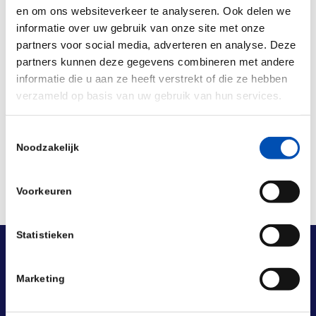
🕒 Time: 10:00 – 11:00 EST / 16:00 – 17:00 CET
en om ons websiteverkeer te analyseren. Ook delen we
informatie over uw gebruik van onze site met onze
Register here.
partners voor social media, adverteren en analyse. Deze
partners kunnen deze gegevens combineren met andere
informatie die u aan ze heeft verstrekt of die ze hebben
verzameld op basis van uw gebruik van hun services.
Deel dit stuk
Toestemmingsselectie
Noodzakelijk
Voorkeuren
Statistieken
Marketing