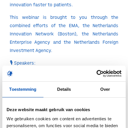
innovation faster to patients.
This webinar is brought to you through the
combined efforts of the EMA, the Netherlands
Innovation Network (Boston), the Netherlands
Enterprise Agency and the Netherlands Foreign
Investment Agency.
🎙 Speakers:
🔹
Sebastian Asprella
, EU Competitiveness
Programme Lead, EMA
🔹
Martin Botulinski
,
EU Competitiveness
Toestemming
Details
Over
Programme Support, EMA
Additional speakers to be announced.
Deze website maakt gebruik van cookies
We gebruiken cookies om content en advertenties te
🗓 Date: 5 February 2026
personaliseren, om functies voor social media te bieden