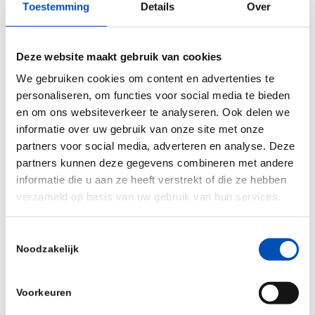
adapted to suspension culture and how the
Toestemming
Details
Over
resulting cell line was established and
characterised for stable vector production.
Deze website maakt gebruik van cookies
Register now
We gebruiken cookies om content en advertenties te
personaliseren, om functies voor social media te bieden
If you work in viral vector process development
en om ons websiteverkeer te analyseren. Ook delen we
or manufacturing and want to understand how
informatie over uw gebruik van onze site met onze
systematic development strategies can support
partners voor social media, adverteren en analyse. Deze
partners kunnen deze gegevens combineren met andere
scalable LV production, this session will provide
informatie die u aan ze heeft verstrekt of die ze hebben
practical insights.
verzameld op basis van uw gebruik van hun services.
Register now
to secure your place and join the
Toestemmingsselectie
discussion.
Noodzakelijk
Voorkeuren
Deel dit stuk