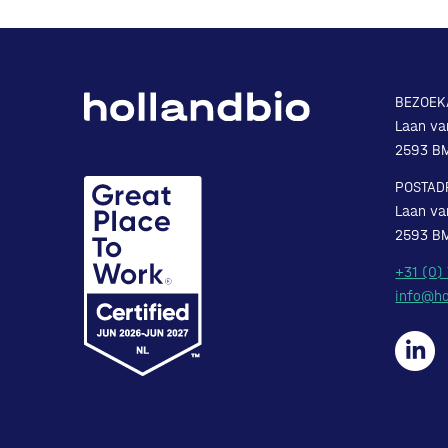
BEZOEK
Laan va
2593 B
POSTAD
Laan va
2593 B
+31 (0)
info@ho