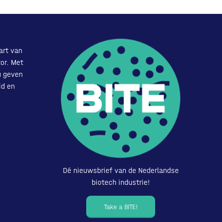
art van
or. Met
u geven
id en
Dé nieuwsbrief van de Nederlandse
biotech industrie!
Take a BITE!