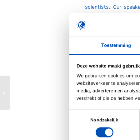
scientists. Our speake
new ways of looking
applications, and work
HT-SPR. The topics yo
include:
Toestemming
Workflows enhanci
Deze website maakt gebruik
efficiency of drug d
We gebruiken cookies om cont
Antibodies, vacci
websiteverkeer te analyseren
Webinar: Smart PAT – Enhanced
based drug discov
media, adverteren en analys
Process Control for Real-Time
DNA-encoded librari
verstrekt of die ze hebben v
Release T...
Lab automation an
Toestemmingsselectie
for drug discovery
Noodzakelijk
Novel assay desi
applications