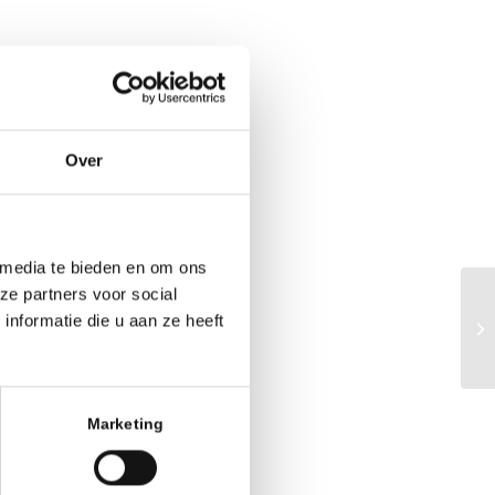
Over
 media te bieden en om ons
ze partners voor social
ho
nformatie die u aan ze heeft
We
Sc
Marketing