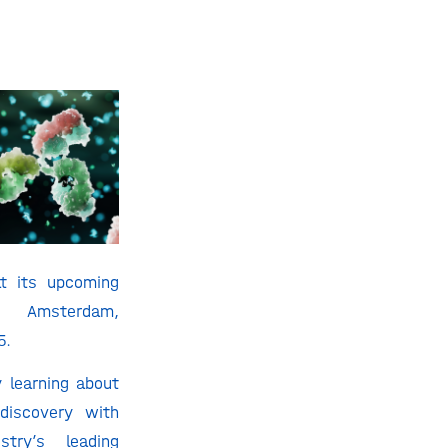
at its upcoming
Amsterdam,
5.
 learning about
 discovery with
try’s leading