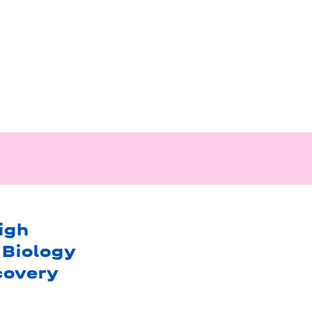
igh
Biology
covery