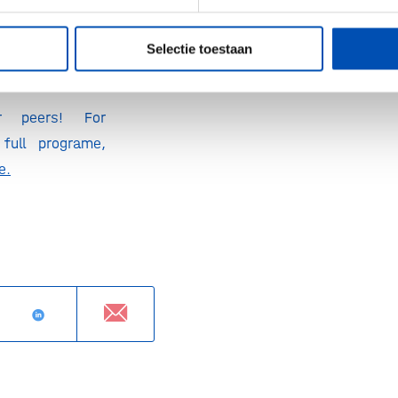
imize impact in
c areas such as
Selectie toestaan
and immunology
r peers! For
 full programe,
e.