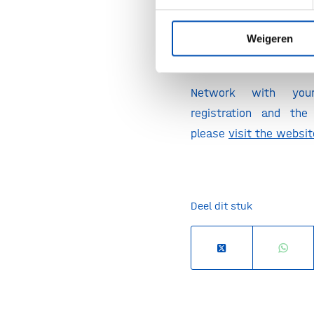
Strategies to max
specific therapeuti
Weigeren
oncology, obesity, 
Network with you
registration and the
please
visit the websit
Deel dit stuk