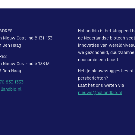
ADRES
Hollandbio is het kloppend h
n Nieuw Oost-Indië 131-133
de Nederlandse biotech sect
M Den Haag
innovaties van wereldnivea
we gezondheid, duurzaamhe
RES
economie een boost.
n Nieuw Oost-Indië 133 M
M Den Haag
Heb je nieuwssuggesties of
persberichten?
 70 833 1333
Laat het ons weten via
llandbio.nl
nieuws@hollandbio.nl