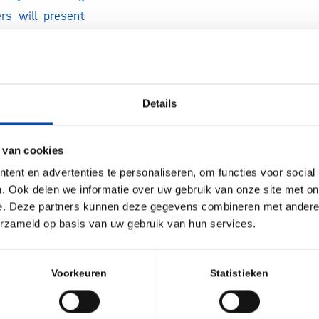
rs will present
 at discovery,
flows, including
u’ll hear about
Details
ng the speed or
 van cookies
iscovery
ent en advertenties te personaliseren, om functies voor social
nes, fragment-
. Ook delen we informatie over uw gebruik van onze site met on
ery (FBDD), and
e. Deze partners kunnen deze gegevens combineren met andere i
es (DELs)
erzameld op basis van uw gebruik van hun services.
d AI/ML models
Voorkeuren
Statistieken
gns and HT-SPR