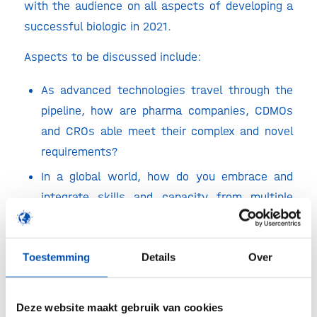
with the audience on all aspects of developing a
successful biologic in 2021.
Aspects to be discussed include:
As advanced technologies travel through the
pipeline, how are pharma companies, CDMOs
and CROs able meet their complex and novel
requirements?
In a global world, how do you embrace and
integrate skills and capacity from multiple
sites, often in different continents?
As complex, advanced medicines become
Toestemming
Details
Over
reality, how do you work with regulators from
the earliest stages of pre-clinical development
to enable a smooth pathway to clinic and
Deze website maakt gebruik van cookies