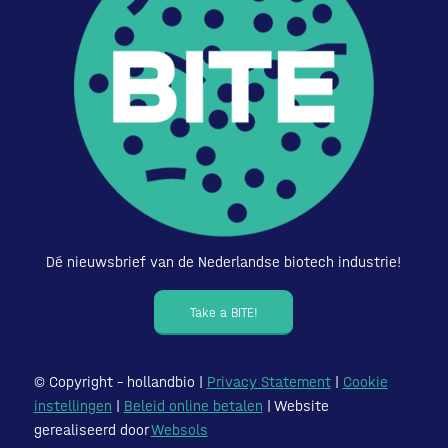
Dé nieuwsbrief van de Nederlandse biotech industrie!
Take a BITE!
© Copyright – hollandbio |
Privacy Statement
|
Cookie
instellingen
|
Beleid online betalen
| Website
gerealiseerd door
Websols