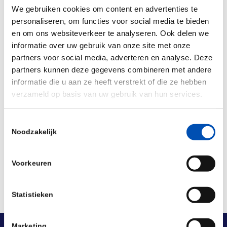
market?
We gebruiken cookies om content en advertenties te
personaliseren, om functies voor social media te bieden
More information
:
en om ons websiteverkeer te analyseren. Ook delen we
informatie over uw gebruik van onze site met onze
https://biologics.catalent.com/events/then-and-
partners voor social media, adverteren en analyse. Deze
now-delivering-a-successful-therapeutic-to-
partners kunnen deze gegevens combineren met andere
patients/
informatie die u aan ze heeft verstrekt of die ze hebben
verzameld op basis van uw gebruik van hun services.
Deel dit stuk
Toestemmingsselectie
Noodzakelijk
Voorkeuren
Statistieken
Marketing