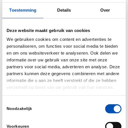
Toestemming
Details
Over
Speakers:
Donny van der Meer – Vitroscan
Deze website maakt gebruik van cookies
Bas Coi – Datachaperone
We gebruiken cookies om content en advertenties te
Arnold Juffer – Nebul
personaliseren, om functies voor social media te bieden
en om ons websiteverkeer te analyseren. Ook delen we
Fabio Gori – Pistoia Analytics
informatie over uw gebruik van onze site met onze
Wynand Alkema – Tenwise
partners voor social media, adverteren en analyse. Deze
partners kunnen deze gegevens combineren met andere
And more to come!
informatie die u aan ze heeft verstrekt of die ze hebben
verzameld op basis van uw gebruik van hun services.
After the talks, there will be time for networking
with drinks and bites.
Toestemmingsselectie
Noodzakelijk
Please register via the website.
Voorkeuren