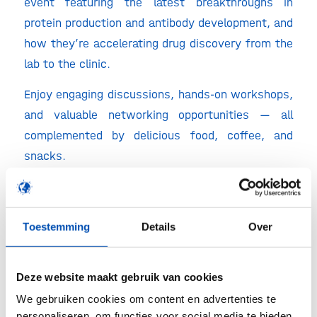
event featuring the latest breakthroughs in
protein production and antibody development, and
how they’re accelerating drug discovery from the
lab to the clinic.
Enjoy engaging discussions, hands-on workshops,
and valuable networking opportunities — all
complemented by delicious food, coffee, and
snacks.
Whether you’re part of a start-up, an academic
lab, or an R&D team in the life sciences space,
Toestemming
Details
Over
this event offers an exciting opportunity
to network with peers, exchange ideas, and gain
insight into the tools shaping tomorrow’s
Deze website maakt gebruik van cookies
therapies — all over a delicious, complimentary
We gebruiken cookies om content en advertenties te
lunch.
personaliseren, om functies voor social media te bieden