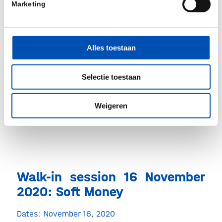
Marketing
https://www.gulliver.nl/competition/
Alles toestaan
Coming soon
Selectie toestaan
EIT Health
https://eithealth.eu/in-your-region/belgium-
Weigeren
netherlands/
Walk-in session 16 November
2020: Soft Money
Dates: November 16, 2020