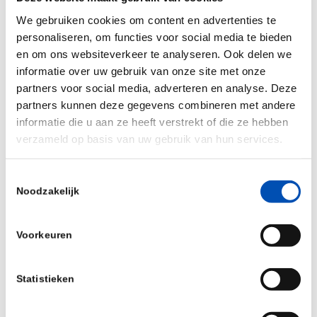
We gebruiken cookies om content en advertenties te
https://www.uwv.nl/particulieren/eigen-
personaliseren, om functies voor social media te bieden
bedrijf-starten/starten-vanuit-ww-
en om ons websiteverkeer te analyseren. Ook delen we
uitkering/ik-wil-eigen-bedrijf-
informatie over uw gebruik van onze site met onze
starten/detail/mogelijkheden-om-bedrijf-te-
partners voor social media, adverteren en analyse. Deze
partners kunnen deze gegevens combineren met andere
starten-vanuit-ww
informatie die u aan ze heeft verstrekt of die ze hebben
verzameld op basis van uw gebruik van hun services.
HollandBIO
Toestemmingsselectie
Noodzakelijk
https://www.hollandbio.nl/business-
solutions/find-a-fund/
Voorkeuren
Statistieken
Gulliver