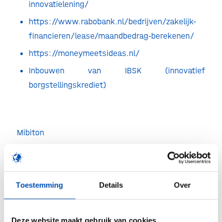
innovatielening/
https://www.rabobank.nl/bedrijven/zakelijk-
financieren/lease/maandbedrag-berekenen/
https://moneymeetsideas.nl/
Inbouwen van IBSK (innovatief
borgstellingskrediet)
Mibiton
https://www.mibiton.nl/
Toestemming
Details
Over
UWV – getting started while receiving
unemployment payments
Deze website maakt gebruik van cookies