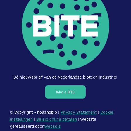
Dé nieuwsbrief van de Nederlandse biotech industrie!
Take a BITE!
© Copyright – hollandbio |
Privacy Statement
|
Cookie
instellingen
|
Beleid online betalen
| Website
gerealiseerd door
Websols