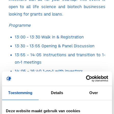
open to all life science and biotech businesses
looking for grants and loans.
Programme
13:00 – 13:30 Walk in & Registration
13:30 – 13:55 Opening & Panel Discussion
13:55 – 14:05 Instructions and transition to 1-
on-1 meetings
14:05 – 16:40 1-on-1 with investors
16:45 – 18:00 Borrel in de Keet
Toestemming
Details
Over
Location:
BioPartner 5, De Limes 7, 2342DH
Oegstgeest
Deze website maakt gebruik van cookies
Date:
June 15th