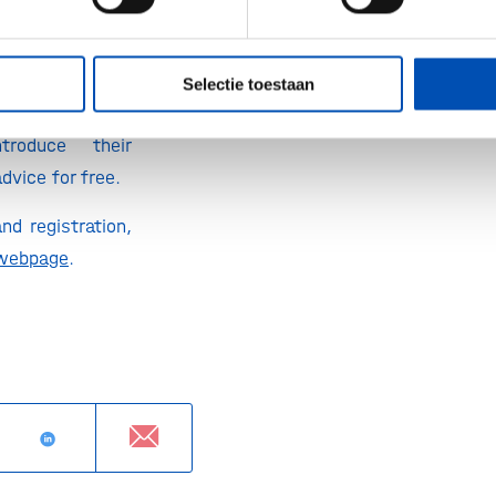
n sign up for a
Selectie toestaan
 with different
troduce their
dvice for free.
nd registration,
webpage
.