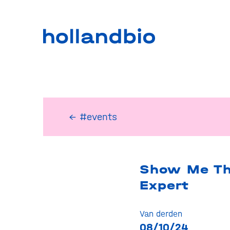
← #events
Show Me T
Expert
Van derden
08/10/24