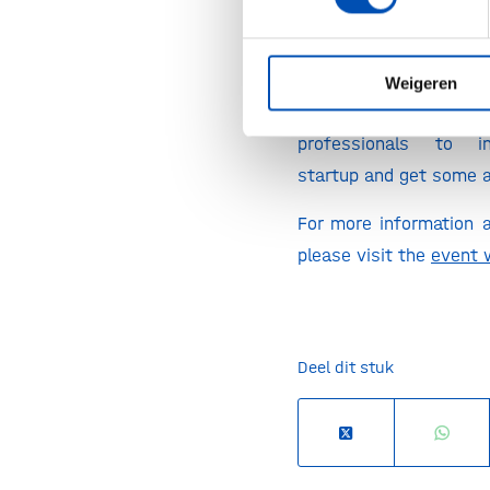
17:00 – 18:00 Drinks
This year, startups ca
Weigeren
25-minute conversation
professionals to in
startup and get some a
For more information a
please visit the
event 
Deel dit stuk