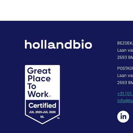
BEZOEK
Laan va
2593 B
POSTAD
Laan va
2593 B
+31 (0)
info@ho