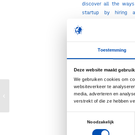
discover all the way
startup by hiring 
October 8, join the 
meet hand-selected e
be happy to talk to you
Toestemming
📆 08-10-2024
🕒 13:00 – 18:00
Deze website maakt gebruik
📍 Oestgeest, Biopartn
We gebruiken cookies om cont
websiteverkeer te analyseren
Programme
Cybersecurity in Healthcare and Life
media, adverteren en analys
Sciences
verstrekt of die ze hebben v
13:00 – 13:30 Registrat
Toestemmingsselectie
13:30 – 13:45 Opening
Noodzakelijk
13:45 – 17:00 Speedda