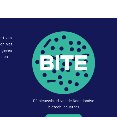
art van
or. Met
u geven
id en
Dé nieuwsbrief van de Nederlandse
biotech industrie!