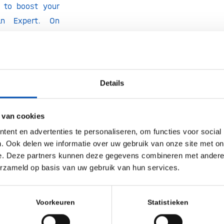
s to boost your
an Expert. On
Expert Fair and
xperts who will
!
Details
 van cookies
er 5
ent en advertenties te personaliseren, om functies voor social
. Ook delen we informatie over uw gebruik van onze site met on
e. Deze partners kunnen deze gegevens combineren met andere i
erzameld op basis van uw gebruik van hun services.
ion
Voorkeuren
Statistieken
tes