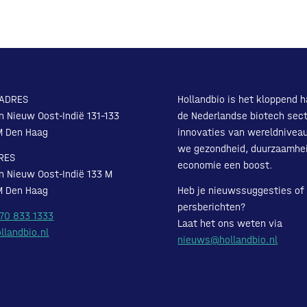
ADRES
Hollandbio is het kloppend h
n Nieuw Oost-Indië 131-133
de Nederlandse biotech sect
M Den Haag
innovaties van wereldnivea
we gezondheid, duurzaamhe
RES
economie een boost.
n Nieuw Oost-Indië 133 M
M Den Haag
Heb je nieuwssuggesties of
persberichten?
 70 833 1333
Laat het ons weten via
llandbio.nl
nieuws@hollandbio.nl