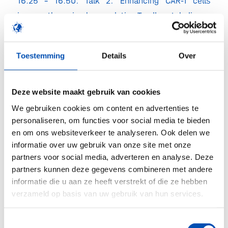
16.25 – 16.50: Talk 2: Enhancing CAR-T cells
immunotherapies by regulating T cell metabolism
16.50 – 17.00: Closing Remarks
17.00 – 18.00: Networking Happy Hour
Toestemming
Details
Over
Speakers:
Mourad Ferhat
, Regional Manager at
Deze website maakt gebruik van cookies
Acrobiosystems
We gebruiken cookies om content en advertenties te
Ibon Garitaonandia
, Chief Scientific Officer at
personaliseren, om functies voor social media te bieden
CellProthera
en om ons websiteverkeer te analyseren. Ook delen we
Iosifina Foskolou
, Group Leader at Sanquin
informatie over uw gebruik van onze site met onze
Research and Assistant Professor at Amsterdam
partners voor social media, adverteren en analyse. Deze
partners kunnen deze gegevens combineren met andere
UMC
informatie die u aan ze heeft verstrekt of die ze hebben
Come connect with leading voices from academia
verzameld op basis van uw gebruik van hun services.
and industry, engage in insightful discussions,
Toestemmingsselectie
and enjoy complimentary snacks and drinks.