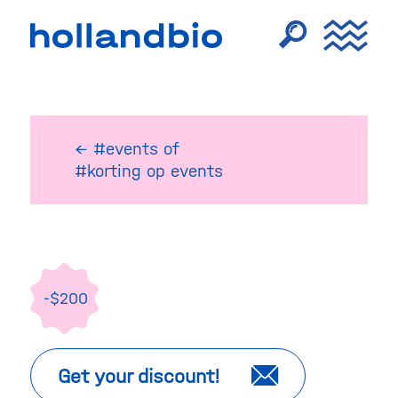
← #events
of
#korting op events
-$200
Get your discount!