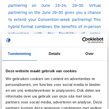
partnering on June 23-24, 29-30. Virtual
partnering on the June 29-30 gives you a chance
to extend your Convention-week partnering! This
hybrid format combines the benefits of in-person
networking with the flexibility of online
interactions.
🎫 hollandbio members receive a
$200 discount.
Toestemming
Details
Over
Get your discount code via the button in the
upper right corner!
Deze website maakt gebruik van cookies
Register
via the website.
We gebruiken cookies om content en advertenties te
personaliseren, om functies voor social media te bieden
en om ons websiteverkeer te analyseren. Ook delen we
informatie over uw gebruik van onze site met onze
Deel dit stuk
partners voor social media, adverteren en analyse. Deze
partners kunnen deze gegevens combineren met andere