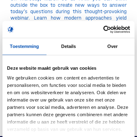
outside the box to create new ways to answer
today’s questions during this thought-provoking
webinar. Learn how modern approaches yield
faster, more reliable, high-quality results aligned
with patient needs, while being more cost
effective and designed to meet payer and
regulator requests.
Toestemming
Details
Over
For registration, please visit the
event website
.
Deze website maakt gebruik van cookies
We gebruiken cookies om content en advertenties te
Deel dit stuk
personaliseren, om functies voor social media te bieden
en om ons websiteverkeer te analyseren. Ook delen we
informatie over uw gebruik van onze site met onze
partners voor social media, adverteren en analyse. Deze
partners kunnen deze gegevens combineren met andere
informatie die u aan ze heeft verstrekt of die ze hebben
verzameld op basis van uw gebruik van hun services.