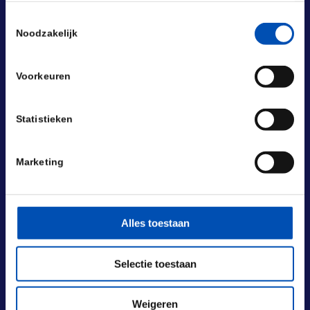
Toestemmingsselectie
Noodzakelijk
Voorkeuren
Statistieken
Marketing
Alles toestaan
Selectie toestaan
BEZOEKADRES
Laan van Nieuw Oost-Indië 131-133
2593 BM Den Haag
Weigeren