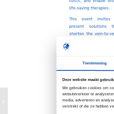
costs, and enable br
life-saving therapies.
This event invites 
present solutions 
shorten the vein-to-ve
improve scalability
automation of manual
improvement of quali
release testing.
Toestemming
Join experts from Ce
Deze website maakt gebruik
NanoCell Tx, NecstGe
We gebruiken cookies om cont
well as Johnson & John
websiteverkeer te analyseren
innovation and collab
media, adverteren en analys
Life Science Health Capital Match
space.
verstrekt of die ze hebben v