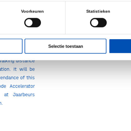
Voorkeuren
Statistieken
Selectie toestaan
 venue is still
 walking distance
tion. It will be
tendance of this
de Accelerator
 at Jaarbeurs
n.