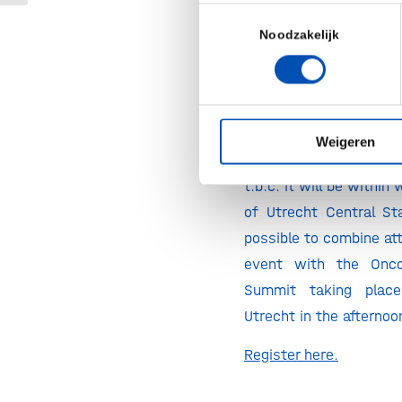
When?
Toestemmingsselectie
4 December 2025
Noodzakelijk
09:00 – 12:30 CET
15:00 – 18:30 CST
Where?
Weigeren
Utrecht or online. The
t.b.c. It will be within
of Utrecht Central Sta
possible to combine at
event with the Onco
Summit taking place
Utrecht in the afternoo
Register here.