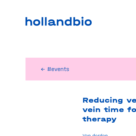
← #events
Reducing ve
vein time fo
therapy
Van derden