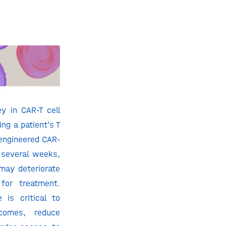
ey in CAR-T cell
ng a patient’s T
 engineered CAR-
 several weeks,
may deteriorate
 for treatment.
 is critical to
comes, reduce