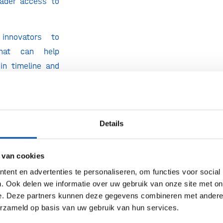
oader access to
innovators to
that can help
in timeline and
 through e.g.
 processes, and
ty control and
Details
llular Origins,
 van cookies
n and SymCel as
ent en advertenties te personaliseren, om functies voor social
son, to explore
. Ook delen we informatie over uw gebruik van onze site met on
oration in this
e. Deze partners kunnen deze gegevens combineren met andere i
erzameld op basis van uw gebruik van hun services.