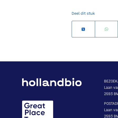
Deel dit stuk
BEZOEK
Laan va
2593 B
POSTAD
Laan va
2593 B