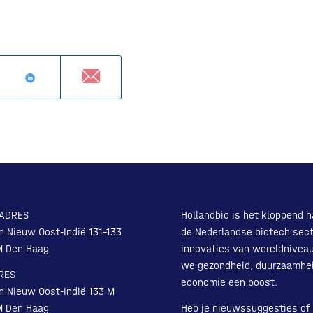
ADRES
Hollandbio is het kloppend h
n Nieuw Oost-Indië 131-133
de Nederlandse biotech sect
M Den Haag
innovaties van wereldnivea
we gezondheid, duurzaamhe
RES
economie een boost.
n Nieuw Oost-Indië 133 M
M Den Haag
Heb je nieuwssuggesties of