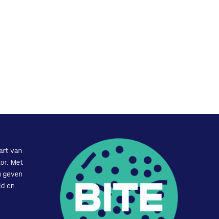
art van
or. Met
u geven
id en