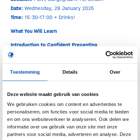
Date:
Wednesday, 29 January 2025
Time:
15:30–17:00 + Drinks!
What You Will Learn
Introduction to Confident Presenting
Kick things off with a crash course in the
essentials of effective presenting. Learn how to
project confidence, connect with your audience,
Toestemming
Details
Over
and communicate your message with impact.
For more information and to register, please
visit
Deze website maakt gebruik van cookies
the JPP website.
We gebruiken cookies om content en advertenties te
personaliseren, om functies voor social media te bieden
en om ons websiteverkeer te analyseren. Ook delen we
informatie over uw gebruik van onze site met onze
Deel dit stuk
partners voor social media, adverteren en analyse. Deze