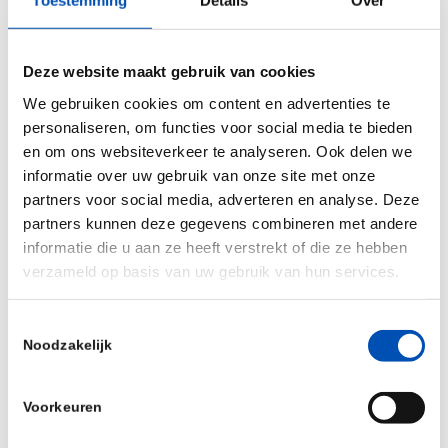
Toestemming
Details
Over
During the webinar we’ll focus on:
Finding your ideal topic
Deze website maakt gebruik van cookies
Planning & organization
We gebruiken cookies om content en advertenties te
personaliseren, om functies voor social media te bieden
Creating your presentation
en om ons websiteverkeer te analyseren. Ook delen we
Amplifying your promotional reach
informatie over uw gebruik van onze site met onze
Presenting like a star
partners voor social media, adverteren en analyse. Deze
partners kunnen deze gegevens combineren met andere
Getting leads, candidates, and happy viewers
informatie die u aan ze heeft verstrekt of die ze hebben
verzameld op basis van uw gebruik van hun services.
Sign up!
You can register right
here.
Toestemmingsselectie
Noodzakelijk
Deel dit stuk
Voorkeuren