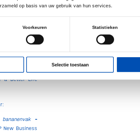
erzameld op basis van uw gebruik van hun services.
fessor Emeritus
Blue Zones
Voorkeuren
Statistieken
Kamp
| Group
tions & Public
Nederland
n |
Kinderarts
Selectie toestaan
orzitter van de
r a Better Life
r:
et bananenvak
–
P New Business