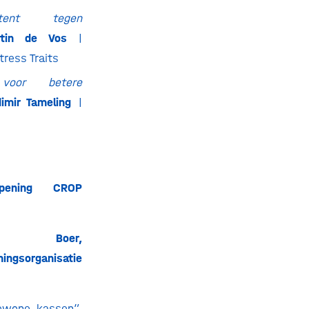
stent tegen
tin de Vos
|
tress Traits
voor betere
mir Tameling
|
Opening CROP
 Boer,
ingsorganisatie
gewone kassen”,