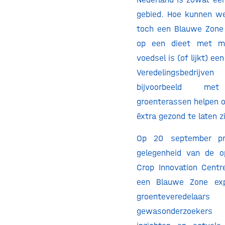
gebied. Hoe kunnen w
toch een Blauwe Zone
op een dieet met me
voedsel is (of lijkt) ee
Veredelingsbedrijv
bijvoorbeeld met
groenterassen helpen o
éxtra gezond te laten zi
Op 20 september pre
gelegenheid van de o
Crop Innovation Cent
een Blauwe Zone exp
groentevered
gewasonderzoeker