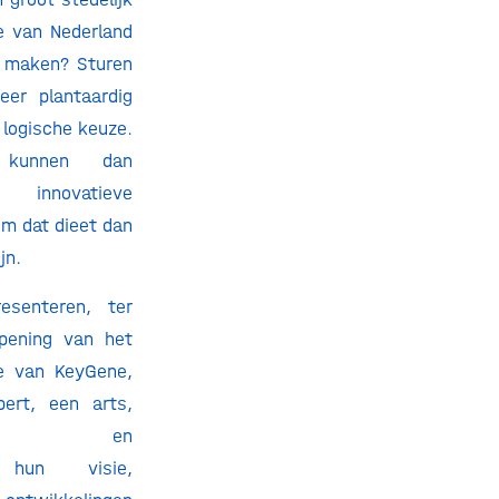
e van Nederland
 maken? Sturen
er plantaardig
n logische keuze.
en kunnen dan
 innovatieve
m dat dieet dan
jn.
senteren, ter
pening van het
re van KeyGene,
ert, een arts,
elaars en
s hun visie,