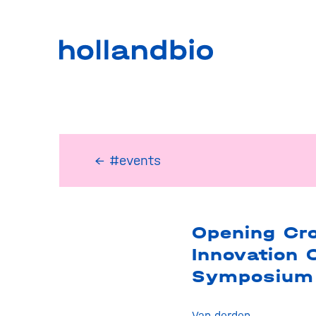
← #events
Opening Cr
Innovation 
Symposium
Van derden