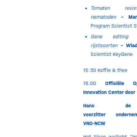
Tomaten resi
nematoden
– Mar
Program Scientist S
Gene editing 
rijstsoorten
– Wladi
Scientist KeyGene
15:30 Koffie & thee
16.00
Officiële 
Innovation Center door
Hans de
voorzitter
ondernem
VNO-NCW
Het lijken wellicht “