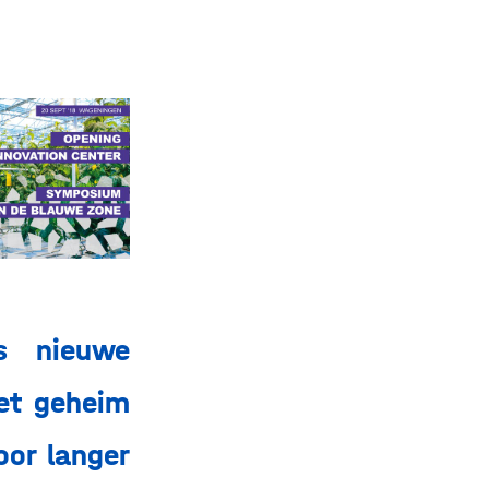
ls nieuwe
het geheim
oor langer