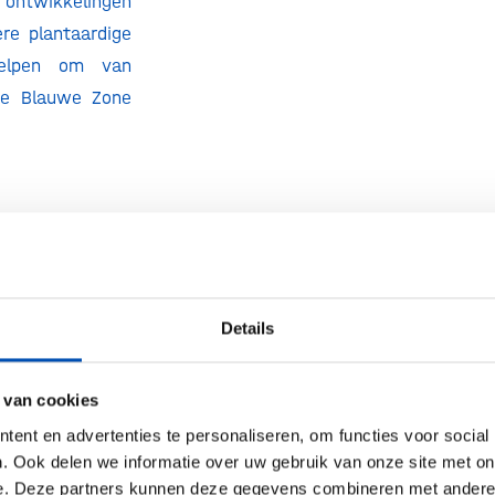
 ontwikkelingen
re plantaardige
elpen om van
de Blauwe Zone
ogramma
door
Details
khout
 van cookies
Arjen van Tunen
|
ent en advertenties te personaliseren, om functies voor social
. Ook delen we informatie over uw gebruik van onze site met on
oor onder meer:
e. Deze partners kunnen deze gegevens combineren met andere i