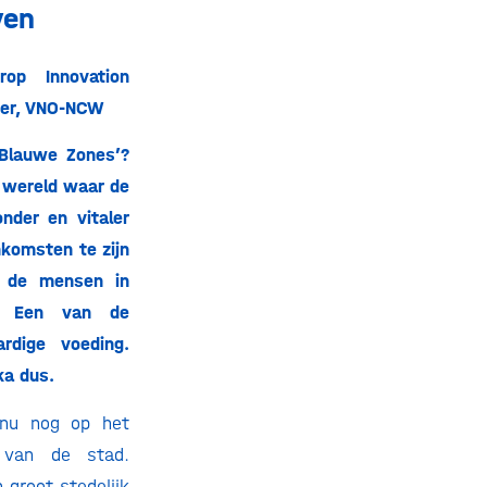
ven
op Innovation
oer, VNO-NCW
‘Blauwe Zones’?
e wereld waar de
onder en vitaler
enkomsten te zijn
n de mensen in
. Een van de
ardige voeding.
ka dus.
 nu nog op het
 van de stad.
 groot stedelijk