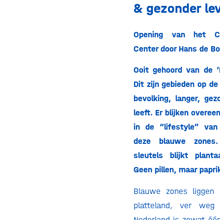
& gezonder le
Opening van het Cr
Center door Hans de B
Ooit gehoord van de 
Dit zijn gebieden op d
bevolking, langer, gez
leeft. Er blijken overe
in de “lifestyle” va
deze blauwe zones
sleutels blijkt planta
Geen pillen, maar papri
Blauwe zones liggen
platteland, ver weg
Nederland is zowat één