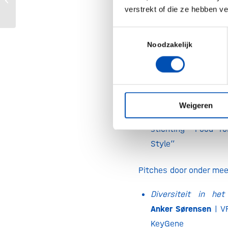
Partnering Conference in Osaka
verstrekt of die ze hebben v
Michel Poulain |
Pro
Toestemmingsselectie
& first to discover 
Noodzakelijk
Anneke van de 
Manager Communica
Affairs Rijk Zwaan 
Koen Jooste
Weigeren
in Erasmus MC en vo
stichting “Food fo
Style”
Pitches door onder mee
Diversiteit in h
Anker Sørensen
| V
KeyGene