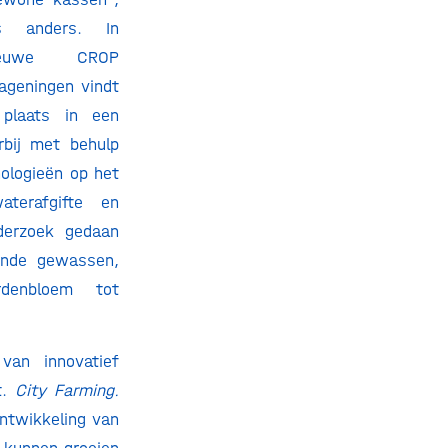
is anders. In
nieuwe CROP
ageningen vindt
 plaats in een
bij met behulp
ologieën op het
aterafgifte en
nderzoek gedaan
ende gewassen,
rdenbloem tot
van innovatief
t.
City Farming.
ontwikkeling van