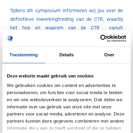
Tijdens dit symposium informeren wij jou over de
definitieve inwerkingtreding van de CTR, waarbij
het hoe en waarom van de CTR vanuit
verschillende perspectieven wordt belicht.
Daarnaast lichten de sprekers aan de hand van
voorbeelden uit de praktijk toe wat de
Toestemming
Details
Over
aandachtspunten en de kansen zijn in het kader
van de CTR implementatie.
Deze website maakt gebruik van cookies
Voor wie?
We gebruiken cookies om content en advertenties te
De doelgroep van het symposium betreft het
personaliseren, om functies voor social media te bieden
en om ons websiteverkeer te analyseren. Ook delen we
onderzoeksveld in brede zin (onderzoeksgroepen,
informatie over uw gebruik van onze site met onze
artsen, verpleegkundigen, researchinstellingen,
partners voor social media, adverteren en analyse. Deze
CRO’s, study startups, CRA’s,
partners kunnen deze gegevens combineren met andere
wetenschapscoördinatoren, sponsors etc.).
informatie die u aan ze heeft verstrekt of die ze hebben