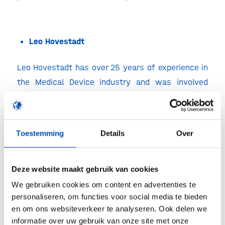
Leo Hovestadt
Leo Hovestadt has over 25 years of experience in
the Medical Device industry and was involved
from the start with the EU AIMD, MDD and now
with the MDR. He has experience internationally
(EU, USA, China, Japan) with a wide variety of
Toestemming
Details
Over
devices like software, pacemakers, radioactive
sources, biodegradables and capital equipment.
Deze website maakt gebruik van cookies
We gebruiken cookies om content en advertenties te
personaliseren, om functies voor social media te bieden
He is driving the COCIR Clinical Investigation and
en om ons websiteverkeer te analyseren. Ook delen we
Evaluation workgroup and he is representing
informatie over uw gebruik van onze site met onze