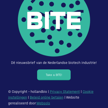
Dé nieuwsbrief van de Nederlandse biotech industrie!
Take a BITE!
© Copyright – hollandbio |
Privacy Statement
|
Cookie
instellingen
|
Beleid online betalen
| Website
gerealiseerd door
Websols