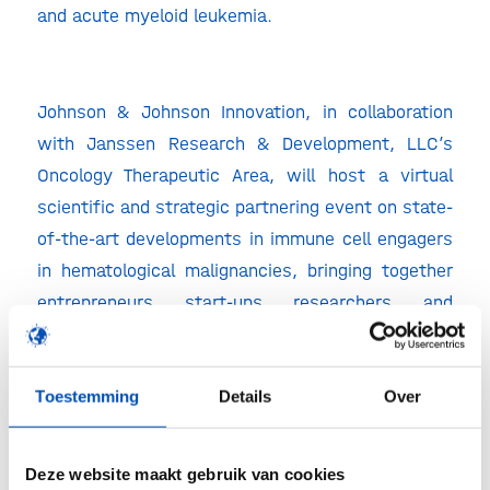
and acute myeloid leukemia.
Johnson & Johnson Innovation, in collaboration
with Janssen Research & Development, LLC’s
Oncology Therapeutic Area, will host a virtual
scientific and strategic partnering event on state-
of-the-art developments in immune cell engagers
in hematological malignancies, bringing together
entrepreneurs, start-ups, researchers, and
scientists from across Europe and beyond. They
also want to explore how Johnson & Johnson
Innovation could collaborate with the aim to
Toestemming
Details
Over
support opportunities and enable innovators and
their innovations to reach full therapeutic
Deze website maakt gebruik van cookies