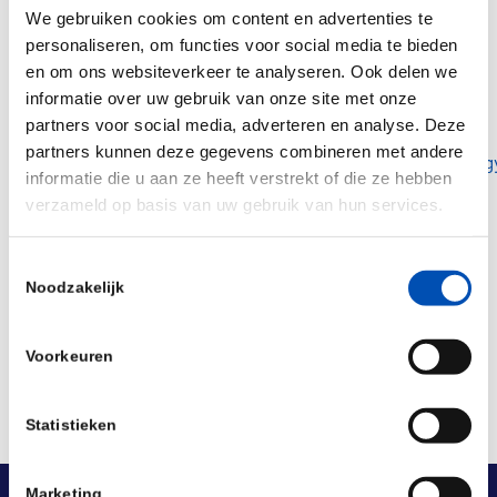
potential for patients.
We gebruiken cookies om content en advertenties te
personaliseren, om functies voor social media te bieden
en om ons websiteverkeer te analyseren. Ook delen we
You are most welcome to join them on September
informatie over uw gebruik van onze site met onze
partners voor social media, adverteren en analyse. Deze
7. Please register through:
partners kunnen deze gegevens combineren met andere
https://oncologyinnovation.splashthat.com/hematolog
informatie die u aan ze heeft verstrekt of die ze hebben
verzameld op basis van uw gebruik van hun services.
Deel dit stuk
Toestemmingsselectie
Noodzakelijk
Voorkeuren
Statistieken
Marketing