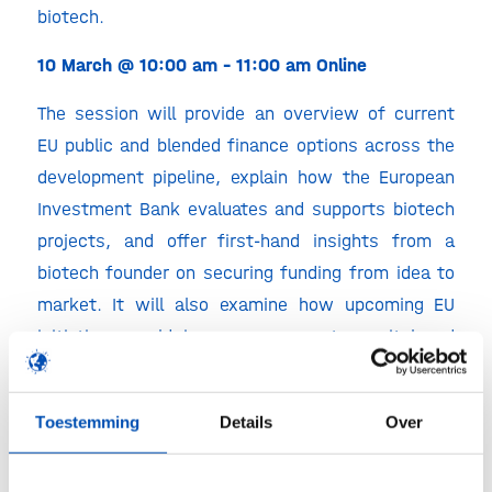
biotech.
10 March
@
10:00 am
–
11:00 am
Online
The session will provide an overview of current
EU public and blended finance options across the
development pipeline, explain how the European
Investment Bank evaluates and supports biotech
projects, and offer first-hand insights from a
biotech founder on securing funding from idea to
market. It will also examine how upcoming EU
initiatives could improve access to capital and
attract more private investment.
Speakers include
Toestemming
Details
Over
Felicitas Riedl, Director of Innovation and