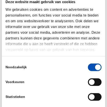
Competitiveness at the European Investment
Deze website maakt gebruik van cookies
Bank
We gebruiken cookies om content en advertenties te
personaliseren, om functies voor social media te bieden
Raffael Wohlgensinger, Founder & CEO, Formo
en om ons websiteverkeer te analyseren. Ook delen we
informatie over uw gebruik van onze site met onze
Jessica Martinsson, our moderator and CEO of
partners voor social media, adverteren en analyse. Deze
SwedenBIO, the Swedish Biotech Association
partners kunnen deze gegevens combineren met andere
informatie die u aan ze heeft verstrekt of die ze hebben
Please
register via the website.
verzameld op basis van uw gebruik van hun services.
Toestemmingsselectie
Deel dit stuk
Noodzakelijk
Voorkeuren
Statistieken