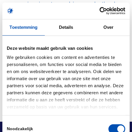
companies, investors, advisors and other key
players in the life sciences sector.
For more information about the various
Toestemming
Details
Over
workshops, please click
here
.
Deze website maakt gebruik van cookies
We gebruiken cookies om content en advertenties te
personaliseren, om functies voor social media te bieden
Deel dit stuk
en om ons websiteverkeer te analyseren. Ook delen we
informatie over uw gebruik van onze site met onze
partners voor social media, adverteren en analyse. Deze
partners kunnen deze gegevens combineren met andere
informatie die u aan ze heeft verstrekt of die ze hebben
verzameld op basis van uw gebruik van hun services.
Toestemmingsselectie
Noodzakelijk