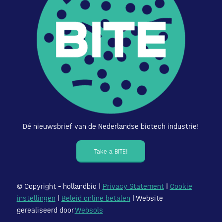
Dé nieuwsbrief van de Nederlandse biotech industrie!
Take a BITE!
© Copyright – hollandbio |
Privacy Statement
|
Cookie
instellingen
|
Beleid online betalen
| Website
gerealiseerd door
Websols