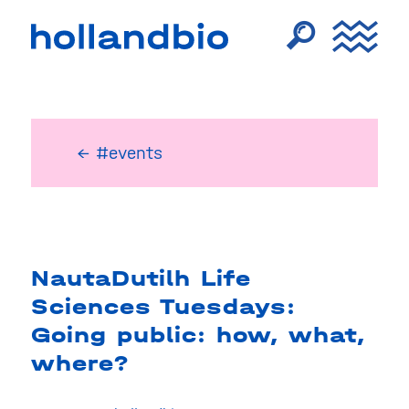
← #events
NautaDutilh Life
Sciences Tuesdays:
Going public: how, what,
where?