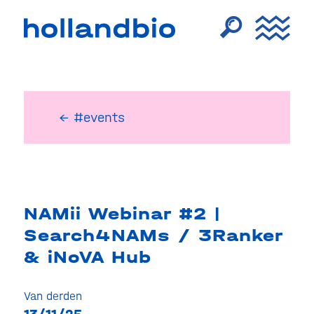
← #events
NAMii Webinar #2 |
Search4NAMs / 3Ranker
& iNoVA Hub
Van derden