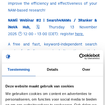
improve the efficiency and effectiveness of your
NAM-based research!
NAMii Webinar #2 | Search4NAMs / 3Ranker &
iNoVA Hub,
🗓️ Thursday 13 November
2025 🕛 12:00 – 13:00 (CET): register
here.
A free and fast, keyword-independent search
engine for finding non-animal alternative methods
for use in biomedical research.
Search4NAMs
/
3Ranker
Toestemming
Details
Over
An interactive, web-based platform to navigate
through the full landscape of in vivo models and
Deze website maakt gebruik van cookies
alternatives described in the literature
We gebruiken cookies om content en advertenties te
iNoVA Hub
personaliseren, om functies voor social media te bieden
en om ons websiteverkeer te analyseren. Ook delen we