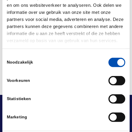
en om ons websiteverkeer te analyseren. Ook delen we
📅6 November 2025
informatie over uw gebruik van onze site met onze
📍 Plus Ultra Amsterdam, Tafelbergweg 35B
partners voor social media, adverteren en analyse. Deze
partners kunnen deze gegevens combineren met andere
informatie die u aan ze heeft verstrekt of die ze hebben
verzameld op basis van uw gebruik van hun services.
Deel dit stuk
Toestemmingsselectie
Noodzakelijk
Voorkeuren
Statistieken
Marketing