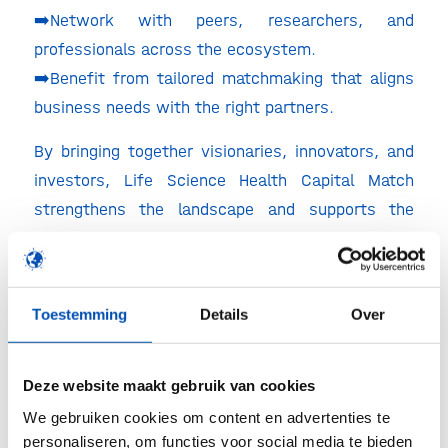
➡️Network with peers, researchers, and
professionals across the ecosystem.
➡️Benefit from tailored matchmaking that aligns
business needs with the right partners.
By bringing together visionaries, innovators, and
investors, Life Science Health Capital Match
strengthens the landscape and supports the
growth of transformative healthcare ventures
across the Amsterdam Metropolitan Area and
throughout the Netherlands.🌍
Toestemming
Details
Over
Join Kadans at Plus Ultra Amsterdam and take the
next step in shaping the future of health
Deze website maakt gebruik van cookies
innovation! 🧬 Connect with
Linze Rijswijk
or
We gebruiken cookies om content en advertenties te
Gerty Holla
through LinkedIn to secure your spot!
personaliseren, om functies voor social media te bieden