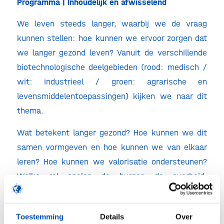
Programma | Inhoudelijk en afwisselend
We leven steeds langer, waarbij we de vraag
kunnen stellen: hoe kunnen we ervoor zorgen dat
we langer gezond leven? Vanuit de verschillende
biotechnologische deelgebieden (rood: medisch /
wit: industrieel / groen: agrarische en
levensmiddelentoepassingen) kijken we naar dit
thema.
Wat betekent langer gezond? Hoe kunnen we dit
samen vormgeven en hoe kunnen we van elkaar
leren? Hoe kunnen we valorisatie ondersteunen?
Welke rol spelen de burger, de overheid,
samenwerkingspartners en de markt? Wat
betekent dit voor de branche, voor vastgoed en
Toestemming
Details
Over
voor de manier waarop we projecten realiseren?