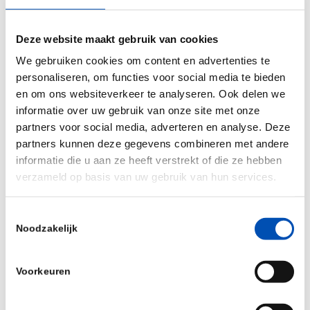
In een uitzending, live uitgezonden vanuit onze
Deze website maakt gebruik van cookies
pop-up studio in Rijksmuseum Boerhaave in
We gebruiken cookies om content en advertenties te
Leiden
, belichten we onder begeleiding van
personaliseren, om functies voor social media te bieden
ervaren tafelheer
Patrick Nederkoorn
en samen
en om ons websiteverkeer te analyseren. Ook delen we
met
Aukje Kuypers
, de verschillende
informatie over uw gebruik van onze site met onze
perspectieven op ons vraagstuk.
partners voor social media, adverteren en analyse. Deze
partners kunnen deze gegevens combineren met andere
Kuijpers Talks is verfrissend door de setting, de
informatie die u aan ze heeft verstrekt of die ze hebben
hoge kwaliteit en verrassende pauzemomenten
verzameld op basis van uw gebruik van hun services.
waarin we inhoud afwisselen met een culturele
knipoog.
Toestemmingsselectie
Noodzakelijk
Meer informatie & aanmelden
Voorkeuren
Kuijpers Talks is interessant voor iedereen die
benieuwd is hoe we de centrale missie ‘langer