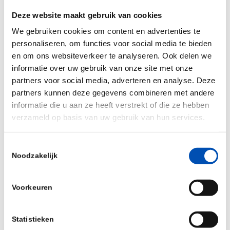
meets capital and ambition meets opportunity.
Deze website maakt gebruik van cookies
With over 60 speakers and counting, as well as
We gebruiken cookies om content en advertenties te
1,000 attendees from medical biotech, medtech,
personaliseren, om functies voor social media te bieden
digital health, agtech and industrial biotech, this
en om ons websiteverkeer te analyseren. Ook delen we
is Europe’s largest regional human and planetary
informatie over uw gebruik van onze site met onze
partners voor social media, adverteren en analyse. Deze
health innovation conference. This is that room.
partners kunnen deze gegevens combineren met andere
informatie die u aan ze heeft verstrekt of die ze hebben
Join in Antwerpen on 3-4 June. Register via
verzameld op basis van uw gebruik van hun services.
www.knowledgeforgrowth.be
Toestemmingsselectie
Noodzakelijk
Deel dit stuk
Voorkeuren
Statistieken