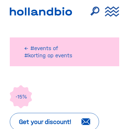
← #events
of
#korting op events
-15%
Get your discount!