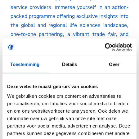
service providers. Immerse yourself in an action-
packed programme offering exclusive insights into
the global and regional life sciences landscape,
one-to-one partnering, a vibrant trade fair, and
countless networking opportunities.
Don’t miss the chance to elevate your knowledge
Toestemming
Details
Over
and expand your network at Knowledge for
Growth 2025!
Deze website maakt gebruik van cookies
Register now via
the website.
We gebruiken cookies om content en advertenties te
personaliseren, om functies voor social media te bieden
en om ons websiteverkeer te analyseren. Ook delen we
Deel dit stuk
informatie over uw gebruik van onze site met onze
partners voor social media, adverteren en analyse. Deze
partners kunnen deze gegevens combineren met andere