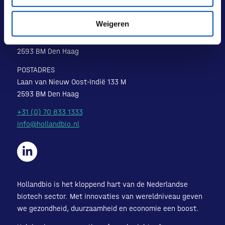
Weigeren
BEZOEKADRES
Laan van Nieuw Oost-Indië 131-133
2593 BM Den Haag
POSTADRES
Laan van Nieuw Oost-Indië 133 M
2593 BM Den Haag
+31 (0) 70 833 1333
info@hollandbio.nl
Hollandbio is het kloppend hart van de Nederlandse
biotech sector. Met innovaties van wereldniveau geven
we gezondheid, duurzaamheid en economie een boost.