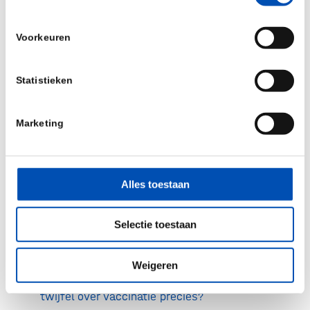
in detail
Voorkeuren
Reactie door Bart-Jan Kulberg, hoogleraar
interne geneeskunde en infectieziekten, mede-
Statistieken
oprichter van het Radboudumc Centrum voor
Infectieziekten (RCI) en voorzitter van de
Gezondheidsraad
Marketing
19.50 uur Deel II – Twijfel over vaccinatie
Alles toestaan
Marlies Hulscher, hoogleraar kwaliteit van zorg
voor infectieziekten, Radboudumc – Waarom is
Selectie toestaan
twijfel over vaccinatie belangrijk?
Daphne Bussink – Voorend, AIOS maatschappij
Weigeren
en gezondheid, en promovendus – Wat is
twijfel over vaccinatie precies?