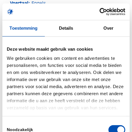
Voertaal:
Engels.
Programma
Toestemming
Details
Over
19.00 uur Deel I – Over het FEAM-rapport
Welkom en introductie, Mihai Netea,
Deze website maakt gebruik van cookies
hoogleraar experimentele geneeskunde,
We gebruiken cookies om content en advertenties te
Radboudumc
personaliseren, om functies voor social media te bieden
Jean Pierre Michel, hoogleraar geriatrische
en om ons websiteverkeer te analyseren. Ook delen we
geneeskunde, University of Geneva – Waarom
informatie over uw gebruik van onze site met onze
partners voor social media, adverteren en analyse. Deze
zijn vaccinaties van vitaal belang voor
partners kunnen deze gegevens combineren met andere
ouderen?
informatie die u aan ze heeft verstrekt of die ze hebben
George Griffin, emeritus hoogleraar
verzameld op basis van uw gebruik van hun services.
infectieziekten en medicijnen, St. George’s,
University of London en FEAM-vicepresident –
Toestemmingsselectie
Noodzakelijk
Het FEAM-rapport uitgelicht en besproken tot