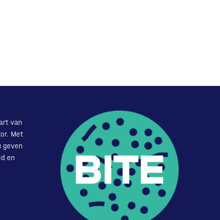
art van
or. Met
u geven
id en