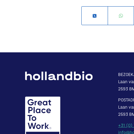
BEZOEK
Laan va
2593 B
POSTAD
Laan va
2593 B
+31 (0)
info@ho