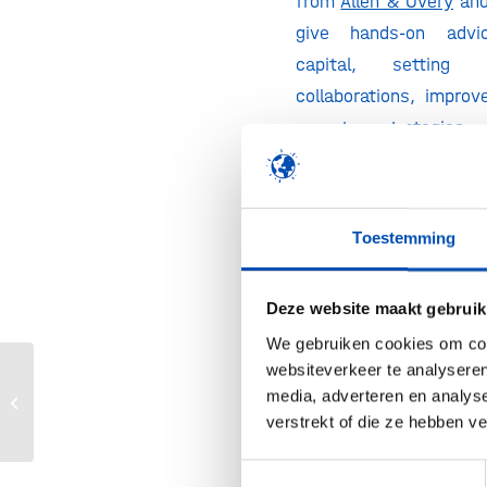
from
Allen & Overy
an
give hands-on advi
capital, setting 
collaborations, improv
secrets strategies,
preparedness. Mor
registrat
https://jlabslegalseri
Toestemming
Deze website maakt gebruik
Dates:
We gebruiken cookies om cont
25 June
| Epis
websiteverkeer te analyseren
EFIB – How Europe is progressing
media, adverteren en analys
Capital: A Legal Pri
with bio-based innovation
verstrekt of die ze hebben v
7 July
| Episod
Collaborations: 
Toestemmingsselectie