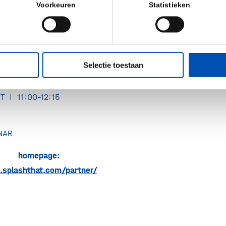
Voorkeuren
Statistieken
 |
Best Ways to
ion
de 4 |
Business
Selectie toestaan
mes of Pandemic
T | 11:00-12:15
NAR
homepage:
es.splashthat.com/partner/