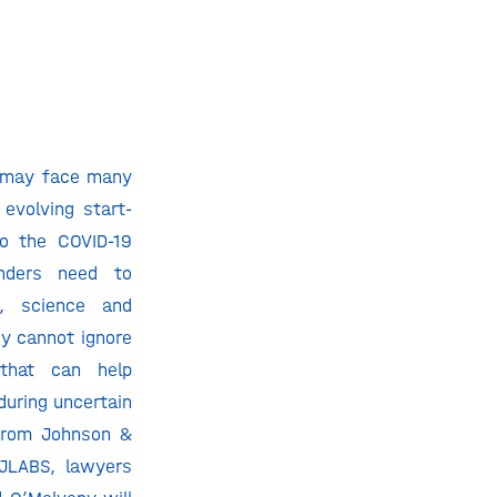
s may face many
evolving start-
o the COVID-19
nders need to
g, science and
ey cannot ignore
 that can help
during uncertain
rom Johnson &
 JLABS, lawyers