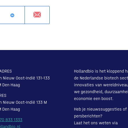
ADRES
Hollandbio is het kloppend h
n Nieuw Oost-Indië 131-133
de Nederlandse biotech sect
M Den Haag
innovaties van wereldnivea
we gezondheid, duurzaamhe
RES
economie een boost.
n Nieuw Oost-Indië 133 M
M Den Haag
Heb je nieuwssuggesties of
persberichten?
 70 833 1333
Laat het ons weten via
llandbio.nl