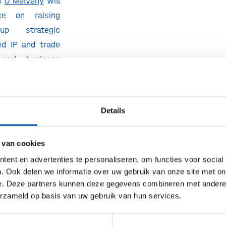
d
O’Melveny
will
ce on raising
up strategic
ed IP and trade
 and business
e details and
ions at
es.splashthat.com/partner/
Details
 van cookies
ent en advertenties te personaliseren, om functies voor social
ode 1 |
Raising
. Ook delen we informatie over uw gebruik van onze site met on
e. Deze partners kunnen deze gegevens combineren met andere i
mer
erzameld op basis van uw gebruik van hun services.
e 2 |
Strategic
Setting Up for