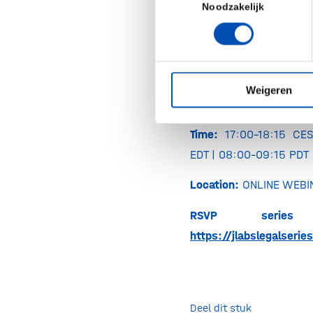
Success
Noodzakelijk
16 July
| Episode 3
Protect Your Innovat
23 July
| Episo
Weigeren
Preparedness in Ti
Time:
17:00-18:15 CES
EDT | 08:00-09:15 PDT
Location:
ONLINE WEBI
RSVP series 
https://jlabslegalseri
Deel dit stuk