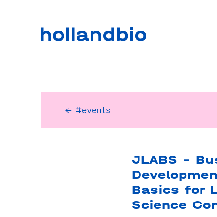
← #events
JLABS – Bu
Developmen
Basics for L
Science Co