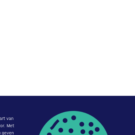
art van
or. Met
u geven