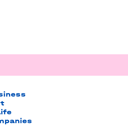
siness
t
ife
mpanies