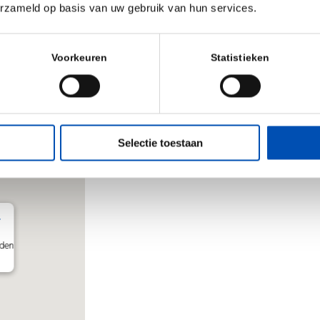
erzameld op basis van uw gebruik van hun services.
IP diligence
gotiation skills
Voorkeuren
Statistieken
a contract
Selectie toestaan
r
iden