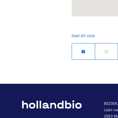
Deel dit stuk
BEZOEK
Laan va
2593 B