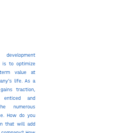
evelopment
 is to optimize
-term value at
ny’s life. As a
ains traction,
 enticed and
he numerous
ise. How do you
n that will add
ur company? How