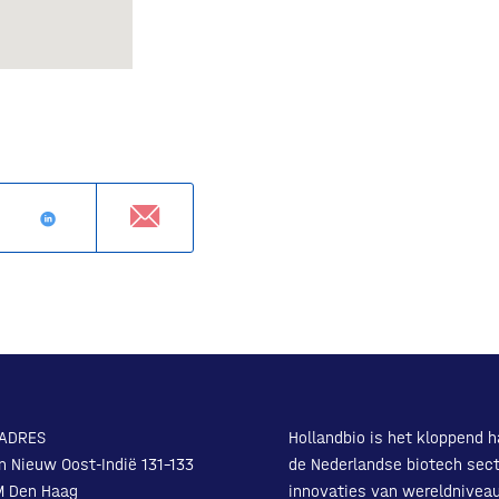
ADRES
Hollandbio is het kloppend h
n Nieuw Oost-Indië 131-133
de Nederlandse biotech sect
M Den Haag
innovaties van wereldnivea