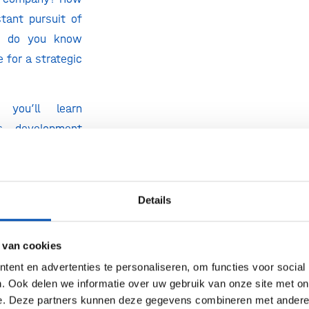
tant pursuit of
w do you know
e for a strategic
 you’ll learn
s development
 successfully
ge strategic
otential growth
Details
 van cookies
ent en advertenties te personaliseren, om functies voor social
ance process
. Ook delen we informatie over uw gebruik van onze site met on
e. Deze partners kunnen deze gegevens combineren met andere i