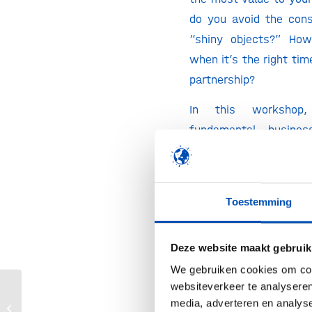
do you avoid the cons
“shiny objects?” Ho
when it’s the right tim
partnership?
In this workshop,
fundamental busines
skills to help you
evaluate and mana
alliances and other p
Toestemming
opportunities.
Topics will include:
Deze website maakt gebruik
We gebruiken cookies om cont
– Strategic alli
websiteverkeer te analyseren
management
media, adverteren en analys
HollandBIO Programmabijeenkomst
– Concepts in valuation