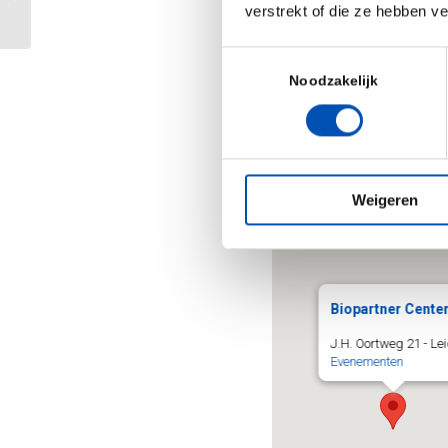
verstrekt of die ze hebben v
– Importance of IP and 
– Communication and ne
Toestemmingsselectie
Noodzakelijk
– Basic components of 
More information
Weigeren
Biopartner Cente
J.H. Oortweg 21 - Le
Evenementen