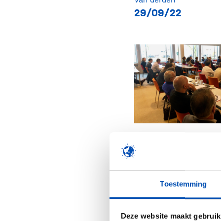
29/09/22
The International Mas
designed for professi
like to understand the 
Toestemming
of Antimicrobial Resis
short time. For thos
Deze website maakt gebruik
complete and up-to-d