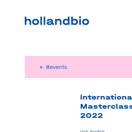
← #events
Internationa
Masterclas
2022
Van derden