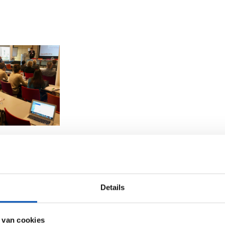
terclass AMR is
onals who would
global challenge
Details
tance (AMR) in a
e who desire a
 van cookies
ate overview of