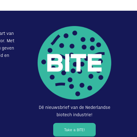
art van
or. Met
u geven
id en
Dé nieuwsbrief van de Nederlandse
biotech industrie!
Take a BITE!