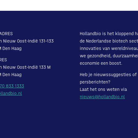
ADRES
Hollandbio is het kloppend h
n Nieuw Oost-Indië 131-133
de Nederlandse biotech sect
M Den Haag
innovaties van wereldnivea
we gezondheid, duurzaamhe
RES
economie een boost.
n Nieuw Oost-Indië 133 M
M Den Haag
Heb je nieuwssuggesties of
persberichten?
 70 833 1333
Laat het ons weten via
llandbio.nl
nieuws@hollandbio.nl