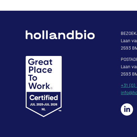
BEZOEK
Laan va
2593 B
POSTAD
Laan va
2593 B
+31 (0)
info@ho