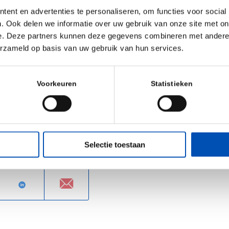
sequences and
ent en advertenties te personaliseren, om functies voor social
. Ook delen we informatie over uw gebruik van onze site met on
r those who are
e. Deze partners kunnen deze gegevens combineren met andere i
ntific, health-
erzameld op basis van uw gebruik van hun services.
ietal impact of
reats of health
Voorkeuren
Statistieken
 International
igned for you.
Selectie toestaan