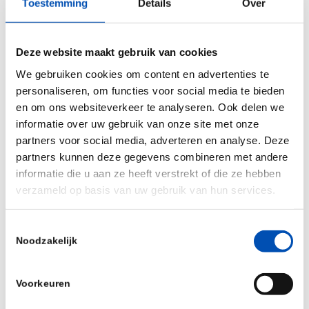
Toestemming
Details
Over
Deze website maakt gebruik van cookies
Moderator: Michael OBrien, HBA New York
We gebruiken cookies om content en advertenties te
president
personaliseren, om functies voor social media te bieden
Registration information
en om ons websiteverkeer te analyseren. Ook delen we
informatie over uw gebruik van onze site met onze
Event is open to: HBA Members and Nonmembers
partners voor social media, adverteren en analyse. Deze
Online registration deadline: 11/11/2020
partners kunnen deze gegevens combineren met andere
Onsite (walk -in) registration: Is Not Allowed
informatie die u aan ze heeft verstrekt of die ze hebben
verzameld op basis van uw gebruik van hun services.
Register here:
https://bit.ly/2TckcAD
Toestemmingsselectie
Noodzakelijk
Voorkeuren
Deel dit stuk