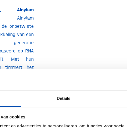
y, Alnylam
lnylam
s de onbetwiste
ikkeling van een
 generatie
baseerd op RNA
NAi). Met hun
ijn timmert het
eve wijze aan de
 van patiënten
 genetische
Details
rbeteren.
ble
. Eén cel kan
 van cookies
at is het motto
ent en advertenties te personaliseren, om functies voor social
van de pioniers