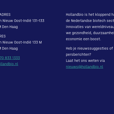
ADRES
Hollandbio is het kloppend h
n Nieuw Oost-Indië 131-133
de Nederlandse biotech sect
M Den Haag
innovaties van wereldnivea
we gezondheid, duurzaamhe
RES
economie een boost.
n Nieuw Oost-Indië 133 M
M Den Haag
Heb je nieuwssuggesties of
persberichten?
 70 833 1333
Laat het ons weten via
llandbio.nl
nieuws@hollandbio.nl