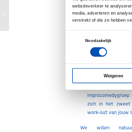
websiteverkeer te analyseren
in de productie v
media, adverteren en analys
Gene Therapy Partnering Day
smakelijk vl
verstrekt of die ze hebben v
schuldgevoel, wan
impact op mens, m
Toestemmingsselectie
Noodzakelijk
Meatable pioniert a
van de kweekvlees
de vleesindust
grondvesten zal do
Weigeren
Op Sterk Water
. G
zonder humor. D
improcomedygroep 
zich in het zweet
work-out van jouw l
We willen natuur