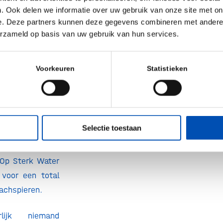
. Ook delen we informatie over uw gebruik van onze site met on
an 100% echt en
e. Deze partners kunnen deze gegevens combineren met andere i
ees zonder
erzameld op basis van uw gebruik van hun services.
t met minimale
ilieu en dier.
Voorkeuren
Statistieken
an de frontlinie
 revolutie, die
rie op haar
en schudden.
Selectie toestaan
een Year Event
it jaar werkt
Op Sterk Water
 voor een total
achspieren.
lijk niemand