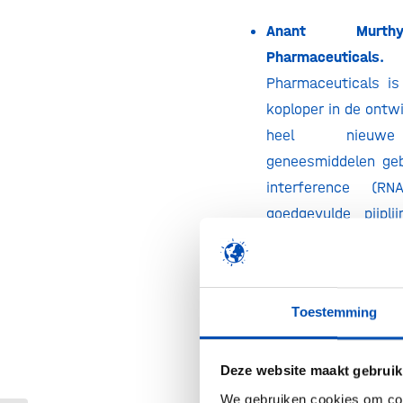
Anant Murth
Pharmaceuticals.
A
Pharmaceuticals i
koploper in de ontw
heel nieuwe
geneesmiddelen ge
interference (R
goedgevulde pijpl
bedrijf op innovati
weg om de levens
met zeldzame
Toestemming
aandoeningen te ve
Daan Luining, Meata
Deze website maakt gebruik
ALLES veranderen. D
We gebruiken cookies om cont
van Meatable, een 