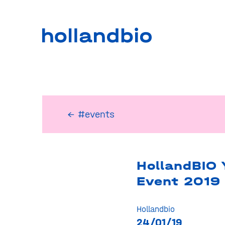
← #events
HollandBIO 
Event 2019
Hollandbio
24/01/19