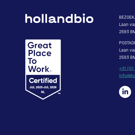
BEZOEK
Laan va
2593 B
POSTAD
Laan va
2593 B
+31 (0)
info@ho