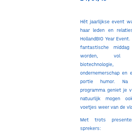
Hét jaarlijkse event w
haar leden en relati
HollandBIO Year Event.
fantastische midda
worden, vol ba
biotechnologie, 
ondernemerschap en e
portie humor. Na 
programma geniet je v
natuurlijk mogen oo
voetjes weer van de vl
Met trots present
sprekers: