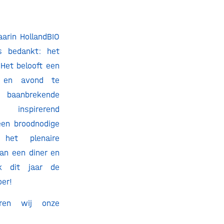
aarin HollandBIO
es bedankt: het
 Het belooft een
g en avond te
anbrekende
inspirerend
en broodnodige
het plenaire
an een diner en
k dit jaar de
oer!
eren wij onze