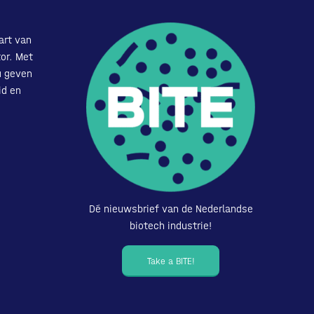
art van
or. Met
u geven
id en
Dé nieuwsbrief van de Nederlandse
biotech industrie!
Take a BITE!