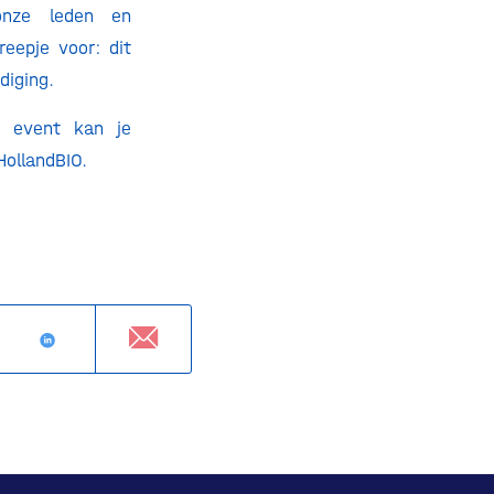
 onze leden en
reepje voor: dit
diging.
t event kan je
ollandBIO.