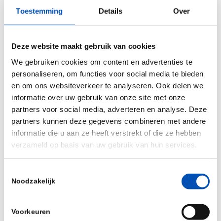
regional Dutch biotech ecosystems?
Toestemming
Details
Over
April 25th – Utrecht (done)
Deze website maakt gebruik van cookies
June 6th – Wageningen (done)
We gebruiken cookies om content en advertenties te
July 8th – Groningen (done)
personaliseren, om functies voor social media te bieden
en om ons websiteverkeer te analyseren. Ook delen we
September 19th – Delft (done)
informatie over uw gebruik van onze site met onze
partners voor social media, adverteren en analyse. Deze
October 17th – Leiden (done)
partners kunnen deze gegevens combineren met andere
informatie die u aan ze heeft verstrekt of die ze hebben
November 14th – Oss (done)
verzameld op basis van uw gebruik van hun services.
November 15th – Amsterdam (done)
Toestemmingsselectie
January 16th, 2025 – Maastricht
Noodzakelijk
Voorkeuren