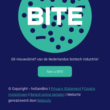
Dé nieuwsbrief van de Nederlandse biotech industrie!
Take a BITE!
© Copyright – hollandbio |
Privacy Statement
|
Cookie
instellingen
|
Beleid online betalen
| Website
gerealiseerd door
Websols