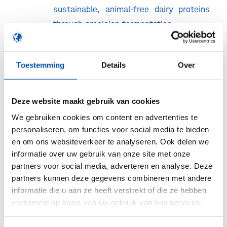
sustainable, animal-free dairy proteins
through precision fermentation.
Katarina Madunić (GlycoDiagnostics) –
Developing a non-invasive screening
Toestemming
Details
Over
test to detect early-stage liver fibrosis
and prevent its progression.
Deze website maakt gebruik van cookies
19:00 – last round!
We gebruiken cookies om content en advertenties te
personaliseren, om functies voor social media te bieden
Registration:
Registration for this event is closed
en om ons websiteverkeer te analyseren. Ook delen we
informatie over uw gebruik van onze site met onze
Other tour dates & locations
partners voor social media, adverteren en analyse. Deze
partners kunnen deze gegevens combineren met andere
Like the previous year, hollandbio will host a
informatie die u aan ze heeft verstrekt of die ze hebben
series of ‘hollandbio-komt-naar-je-toer’
verzameld op basis van uw gebruik van hun services.
networking events throughout the country in
2025. Will you join us at one of the eight