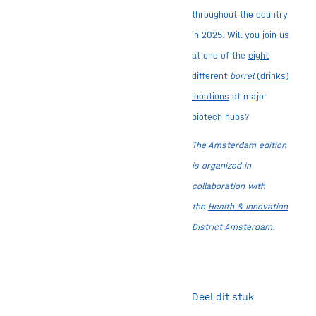
throughout the country
in 2025. Will you join us
at one of the
eight
different
borrel
(drinks)
locations
at major
biotech hubs?
The Amsterdam edition
is organized in
collaboration with
the
Health & Innovation
District Amsterdam
.
Deel dit stuk