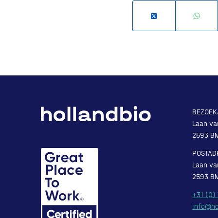
BEZOEK
Laan va
2593 B
POSTAD
Laan va
2593 B
+31 (0)
info@ho