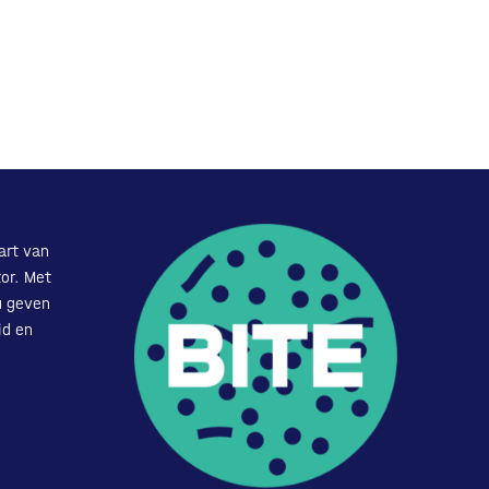
art van
or. Met
u geven
id en