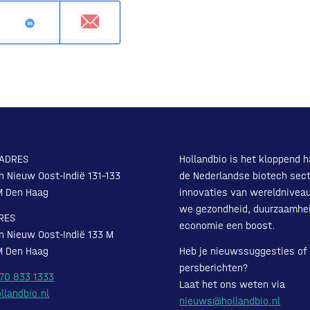
ADRES
Hollandbio is het kloppend h
n Nieuw Oost-Indië 131-133
de Nederlandse biotech sect
M Den Haag
innovaties van wereldnivea
we gezondheid, duurzaamhe
RES
economie een boost.
n Nieuw Oost-Indië 133 M
M Den Haag
Heb je nieuwssuggesties of
persberichten?
 70 833 1333
Laat het ons weten via
llandbio.nl
nieuws@hollandbio.nl