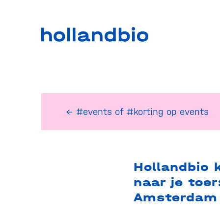
← #events
of
#korting op events
Hollandbio 
naar je toer
Amsterdam