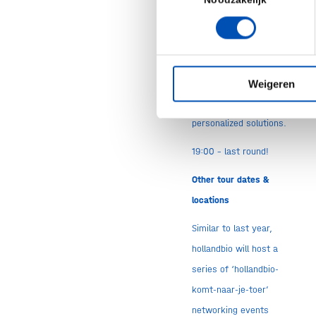
Noodzakelijk
Cancer Therapeutics,
will pitch their story
about revolutionizing
cancer
treatments through
Weigeren
cutting-edge,
personalized solutions.
19:00 – last round!
Other tour dates &
locations
Similar to last year,
hollandbio will host a
series of ‘hollandbio-
komt-naar-je-toer’
networking events