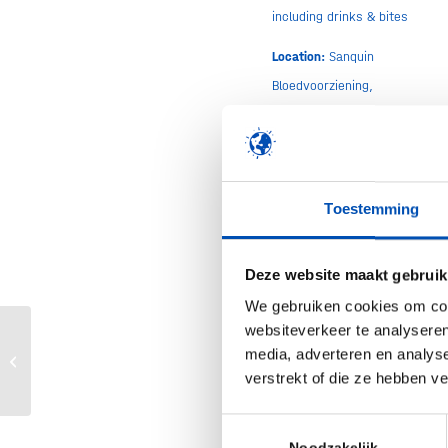
including drinks & bites
Location:
Sanquin
Bloedvoorziening,
Plesmanlaan 125, 1066
CX Amsterdam
Registration:
The
Toestemming
registration is now
closed.
Deze website maakt gebruik
Program:
We gebruiken cookies om cont
16:00 – doors open
websiteverkeer te analyseren
media, adverteren en analys
Hollandbio komt naar je toer: Leiden
17:00 to 17:30 – A
verstrekt of die ze hebben v
newcomer to the
biotech sector,
Tzu
Toestemmingsselectie