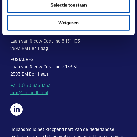
Selectie toestaan
Weigeren
BEZOEKADRES
Laan van Nieuw Oost-Indië 131-133
2593 BM Den Haag
POSTADRES
Laan van Nieuw Oost-Indië 133 M
2593 BM Den Haag
+31 (0) 70 833 1333
info@hollandbio.nl
Hollandbio is het kloppend hart van de Nederlandse
biotech sector. Met innovaties van wereldniveau geven