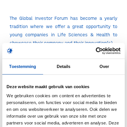
The Global Investor Forum has become a yearly
tradition where we offer a great opportunity to
young companies in Life Sciences & Health to
showcase their company and their innovation(s).
There is room for 30 start-up companies and 10
scale-up companies in the field of Biotech,
Toestemming
Details
Over
Medtech, AI & Digital to present themselves at
the 2021 edition of the Global Investor Forum. For
Deze website maakt gebruik van cookies
more information and registration:
We gebruiken cookies om content en advertenties te
https://www.hyphenprojects.nl/gif/
personaliseren, om functies voor social media te bieden
en om ons websiteverkeer te analyseren. Ook delen we
informatie over uw gebruik van onze site met onze
Deel dit stuk
partners voor social media, adverteren en analyse. Deze