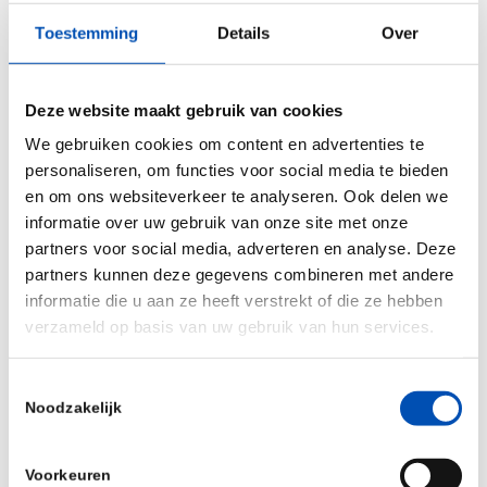
Toestemming
Details
Over
Programma
Deze website maakt gebruik van cookies
16.30
Welkom door dagvoorzitter Bert Leufkens,
uur
voorzitter GGG-raad
We gebruiken cookies om content en advertenties te
personaliseren, om functies voor social media te bieden
16.40
Interactief gesprek, afgewisseld met toelichting,
en om ons websiteverkeer te analyseren. Ook delen we
informatie over uw gebruik van onze site met onze
uur
tips en aandachtspunten
partners voor social media, adverteren en analyse. Deze
partners kunnen deze gegevens combineren met andere
Aan tafel:
informatie die u aan ze heeft verstrekt of die ze hebben
verzameld op basis van uw gebruik van hun services.
Dr. Jasmijn Timp, ZonMw-Geneesmiddelen
Dr. Jozé Braspenning, Radboudumc
Toestemmingsselectie
Noodzakelijk
Prof. dr. Marcel Bouvy, Universiteit Utrecht
Voorkeuren
Dr. Banne Németh, LUMC