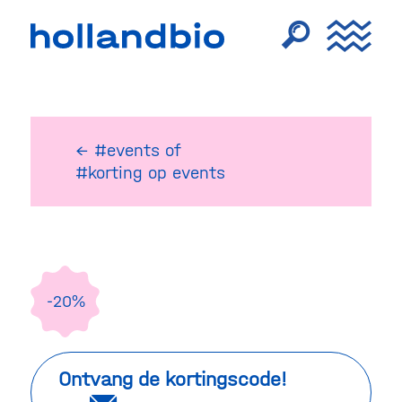
← #events
of
#korting op events
-20%
Ontvang de kortingscode!