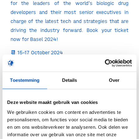
for the leaders of the world’s biologic drug
developers and their most senior executives in
charge of the latest tech and strategies that are
driving the industry forward. Book your ticket
now for Basel 2024!
📆 15-17 October 2024
📍 Messe Basel, Switzerland
🎫 Hollandbio members receive
20% off.
The
Toestemming
Details
Over
promocode can be requested through the button
on the top right.
Deze website maakt gebruik van cookies
For more information and registration, pleaee visit
We gebruiken cookies om content en advertenties te
personaliseren, om functies voor social media te bieden
the
event webpage
.
en om ons websiteverkeer te analyseren. Ook delen we
informatie over uw gebruik van onze site met onze